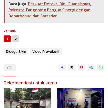
o
a
A
n
Li
g
ar
Baca Juga
Perkuat Deteksi Dini Guantibmas,
o
m
p
g
n
e
e
Polresta Tangerang Bangun Sinergi dengan
k
p
er
k
Denarhanud dan Satradar
Laman:
1
2
Diduga Bikin
Video Provokatif
Rekomendasi untuk kamu