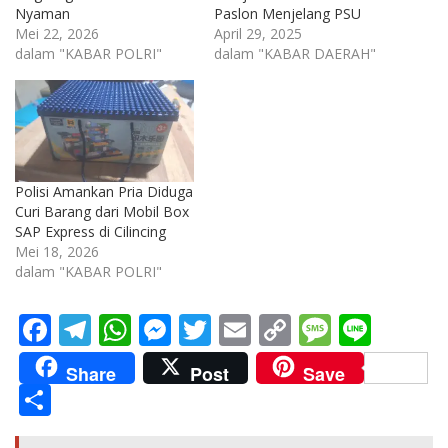
Nyaman
Paslon Menjelang PSU
Mei 22, 2026
April 29, 2025
dalam "KABAR POLRI"
dalam "KABAR DAERAH"
Polisi Amankan Pria Diduga
Curi Barang dari Mobil Box
SAP Express di Cilincing
Mei 18, 2026
dalam "KABAR POLRI"
F
T
W
M
T
E
C
M
Li
ac
el
h
e
w
m
o
e
n
Share
Post
Save
e
e
at
ss
itt
ai
p
ss
e
S
b
gr
s
e
er
l
y
a
h