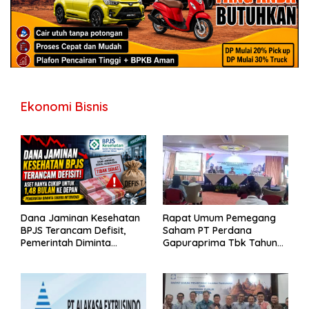
Ekonomi Bisnis
Dana Jaminan Kesehatan
Rapat Umum Pemegang
BPJS Terancam Defisit,
Saham PT Perdana
Pemerintah Diminta
Gapuraprima Tbk Tahun
Segera Lakukan Intervensi
Buku 2025