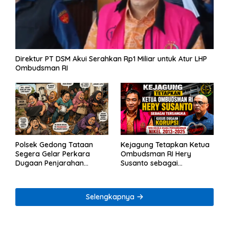
Direktur PT DSM Akui Serahkan Rp1 Miliar untuk Atur LHP
Ombudsman RI
Polsek Gedong Tataan
Kejagung Tetapkan Ketua
Segera Gelar Perkara
Ombudsman RI Hery
Dugaan Penjarahan
Susanto sebagai
Rumah Reni Oktavia
Tersangka Dugaan
Warga Lumbirejo
Korupsi Tata Kelola
Tambang Nikel
Selengkapnya