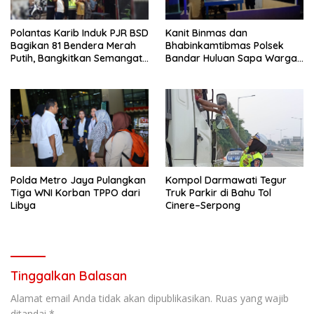
Polantas Karib Induk PJR BSD
Kanit Binmas dan
Bagikan 81 Bendera Merah
Bhabinkamtibmas Polsek
Putih, Bangkitkan Semangat
Bandar Huluan Sapa Warga
Nasionalisme Warga
Jaga Kamling demi
Kampung yang Aman
Polda Metro Jaya Pulangkan
Kompol Darmawati Tegur
Tiga WNI Korban TPPO dari
Truk Parkir di Bahu Tol
Libya
Cinere–Serpong
Tinggalkan Balasan
Alamat email Anda tidak akan dipublikasikan.
Ruas yang wajib
ditandai
*