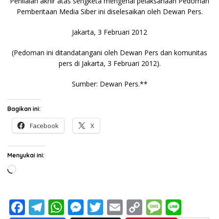
Penilaian akhir atas sengketa mengenai pelaksanaan Pedoman
Pemberitaan Media Siber ini diselesaikan oleh Dewan Pers.
Jakarta, 3 Februari 2012
(Pedoman ini ditandatangani oleh Dewan Pers dan komunitas
pers di Jakarta, 3 Februari 2012).
Sumber: Dewan Pers.**
Bagikan ini:
Facebook
X
Menyukai ini:
Memuat...
F
T
W
M
T
E
C
M
Li