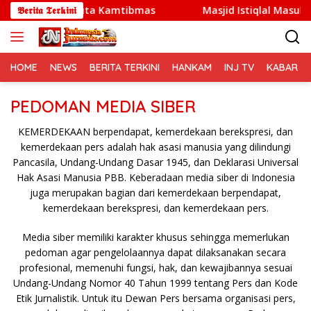
Langsung
Jadi Duta Kamtibmas
𝕭𝖊𝖗𝖎𝖙𝖆 𝕿𝖊𝖗𝖐𝖎𝖓𝖎
Masjid Istiqlal Masuk Bursa Efek 
ke
konten
HOME
NEWS
BERITA TERKINI
HANKAM
INJ TV
KABAR PO
PEDOMAN MEDIA SIBER
KEMERDEKAAN berpendapat, kemerdekaan berekspresi, dan
kemerdekaan pers adalah hak asasi manusia yang dilindungi
Pancasila, Undang-Undang Dasar 1945, dan Deklarasi Universal
Hak Asasi Manusia PBB. Keberadaan media siber di Indonesia
juga merupakan bagian dari kemerdekaan berpendapat,
kemerdekaan berekspresi, dan kemerdekaan pers.
Media siber memiliki karakter khusus sehingga memerlukan
pedoman agar pengelolaannya dapat dilaksanakan secara
profesional, memenuhi fungsi, hak, dan kewajibannya sesuai
Undang-Undang Nomor 40 Tahun 1999 tentang Pers dan Kode
Etik Jurnalistik. Untuk itu Dewan Pers bersama organisasi pers,