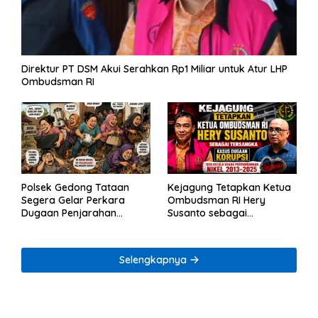
Direktur PT DSM Akui Serahkan Rp1 Miliar untuk Atur LHP
Ombudsman RI
Polsek Gedong Tataan
Kejagung Tetapkan Ketua
Segera Gelar Perkara
Ombudsman RI Hery
Dugaan Penjarahan
Susanto sebagai
Rumah Reni Oktavia
Tersangka Dugaan
Warga Lumbirejo
Korupsi Tata Kelola
Tambang Nikel
Selengkapnya