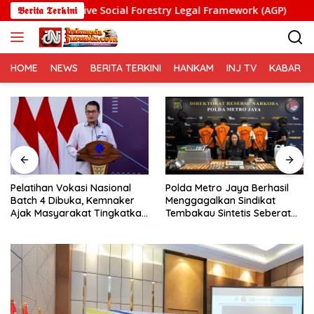
Langsung
fective Social Forestry Legal Framework (AGP)
𝕭𝖊𝖗𝖎𝖙𝖆 𝕿𝖊𝖗𝖐𝖎𝖓𝖎
Pelatiha
ke
konten
HOME
NEWS
BERITA TERKINI
HANKAM
INJ TV
KABAR PO
Pelatihan Vokasi Nasional
Polda Metro Jaya Berhasil
Batch 4 Dibuka, Kemnaker
Menggagalkan Sindikat
Ajak Masyarakat Tingkatkan
Tembakau Sintetis Seberat
Kompetensi
995 Gram