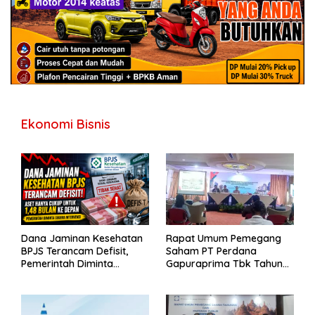
Ekonomi Bisnis
Dana Jaminan Kesehatan
Rapat Umum Pemegang
BPJS Terancam Defisit,
Saham PT Perdana
Pemerintah Diminta
Gapuraprima Tbk Tahun
Segera Lakukan Intervensi
Buku 2025