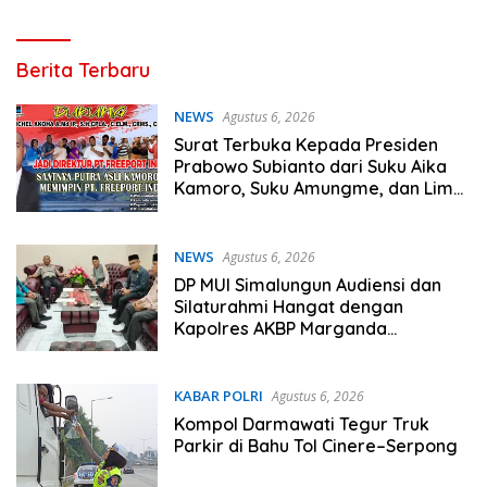
Indonesia
Berita Terbaru
Jurnalis.com
NEWS
Agustus 6, 2026
Surat Terbuka Kepada Presiden
Prabowo Subianto dari Suku Aika
Kamoro, Suku Amungme, dan Lima
Suku Kekerabatan
NEWS
Agustus 6, 2026
DP MUI Simalungun Audiensi dan
Silaturahmi Hangat dengan
Kapolres AKBP Marganda
Aritonang
KABAR POLRI
Agustus 6, 2026
Kompol Darmawati Tegur Truk
Parkir di Bahu Tol Cinere–Serpong