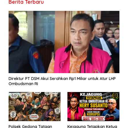
Berita Terbaru
o
m
p
g
n
e
e
k
p
er
k
Direktur PT DSM Akui Serahkan Rp1 Miliar untuk Atur LHP
Ombudsman RI
Polsek Gedong Tataan
Kejagung Tetapkan Ketua