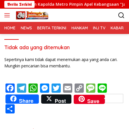
Langsung
 Jaya dan Kapolda Metro Pimpin Apel Kebangsaan “Jaga Jakar
𝕭𝖊𝖗𝖎𝖙𝖆 𝕿𝖊𝖗𝖐𝖎𝖓𝖎
ke
konten
HOME
NEWS
BERITA TERKINI
HANKAM
INJ TV
KABAR PO
Tidak ada yang ditemukan
Sepertinya kami tidak dapat menemukan apa yang anda cari.
Mungkin pencarian bisa membantu.
F
T
W
M
T
E
C
M
Li
ac
el
h
e
w
m
o
e
n
Share
Post
Save
e
e
at
ss
itt
ai
p
ss
e
S
b
gr
s
e
er
l
y
a
h
o
a
A
n
Li
g
ar