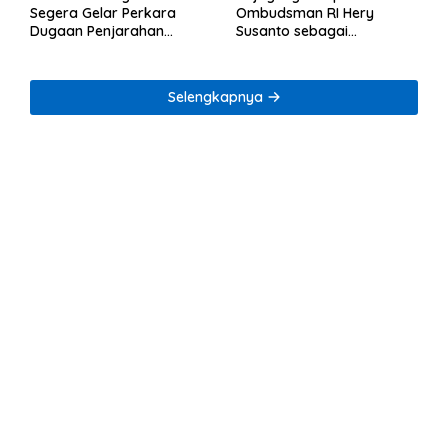
Segera Gelar Perkara
Ombudsman RI Hery
Dugaan Penjarahan
Susanto sebagai
Rumah Reni Oktavia
Tersangka Dugaan
Warga Lumbirejo
Korupsi Tata Kelola
Tambang Nikel
Selengkapnya