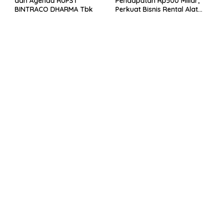
dan Agenda RUPST
Pendapatan Rp500 Miliar,
BINTRACO DHARMA Tbk
Perkuat Bisnis Rental Alat
Berat dan Persiapan
Kendaraan Listrik