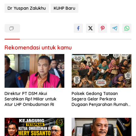
k
p
er
k
Dr Yuspan Zalukhu
KUHP Baru
Rekomendasi untuk kamu
Direktur PT DSM Akui
Polsek Gedong Tataan
Serahkan Rp1 Miliar untuk
Segera Gelar Perkara
Atur LHP Ombudsman RI
Dugaan Penjarahan Rumah
Reni Oktavia Warga
Lumbirejo