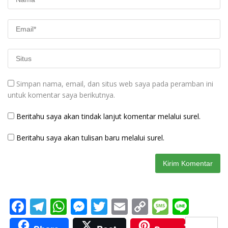
Simpan nama, email, dan situs web saya pada peramban ini
untuk komentar saya berikutnya.
Beritahu saya akan tindak lanjut komentar melalui surel.
Beritahu saya akan tulisan baru melalui surel.
F
T
W
M
T
E
C
M
Li
ac
el
h
e
w
m
o
e
n