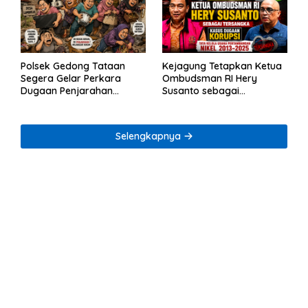
Polsek Gedong Tataan
Kejagung Tetapkan Ketua
Segera Gelar Perkara
Ombudsman RI Hery
Dugaan Penjarahan
Susanto sebagai
Rumah Reni Oktavia
Tersangka Dugaan
Warga Lumbirejo
Korupsi Tata Kelola
Tambang Nikel
Selengkapnya