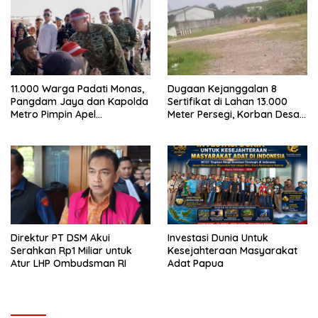
11.000 Warga Padati Monas,
Dugaan Kejanggalan 8
Pangdam Jaya dan Kapolda
Sertifikat di Lahan 13.000
Metro Pimpin Apel
Meter Persegi, Korban Desak
Kebangsaan “Jaga Jakarta
Menteri ATR/BPN Bongkar
untuk Indonesia
Asal-usul Hak Tanah
Direktur PT DSM Akui
Investasi Dunia Untuk
Serahkan Rp1 Miliar untuk
Kesejahteraan Masyarakat
Atur LHP Ombudsman RI
Adat Papua