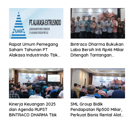
Segera Lakukan Intervensi
Buku 2025
Rapat Umum Pemegang
Bintraco Dharma Bukukan
Saham Tahunan PT
Laba Bersih Inti Rp46 Miliar
Alakasa Industrindo Tbk
Ditengah Tantangan
2026
Kuartal 1 Tahun 2026
Kinerja Keuangan 2025
SML Group Bidik
dan Agenda RUPST
Pendapatan Rp500 Miliar,
BINTRACO DHARMA Tbk
Perkuat Bisnis Rental Alat
Berat dan Persiapan
Kendaraan Listrik