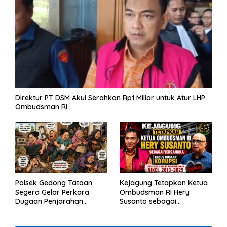
Direktur PT DSM Akui Serahkan Rp1 Miliar untuk Atur LHP
Ombudsman RI
Polsek Gedong Tataan
Kejagung Tetapkan Ketua
Segera Gelar Perkara
Ombudsman RI Hery
Dugaan Penjarahan
Susanto sebagai
Rumah Reni Oktavia
Tersangka Dugaan
Warga Lumbirejo
Korupsi Tata Kelola