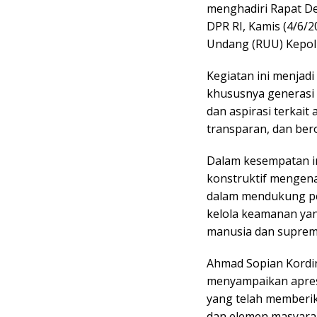
menghadiri Rapat D
DPR RI, Kamis (4/6
Undang (RUU) Kepolis
Kegiatan ini menjadi
khususnya generasi
dan aspirasi terkait
transparan, dan ber
Dalam kesempatan i
konstruktif mengena
dalam mendukung pe
kelola keamanan yan
manusia dan suprem
Ahmad Sopian Kordin
menyampaikan apresi
yang telah memberik
dan elemen masyara