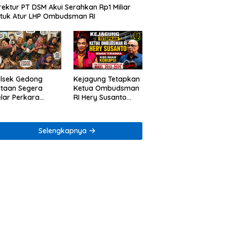
rektur PT DSM Akui Serahkan Rp1 Miliar
tuk Atur LHP Ombudsman RI
lsek Gedong
Kejagung Tetapkan
taan Segera
Ketua Ombudsman
lar Perkara
RI Hery Susanto
ugaan Penjarahan
sebagai Tersangka
mah Reni Oktavia
Dugaan Korupsi
rga Lumbirejo
Tata Kelola
Selengkapnya
Tambang Nikel