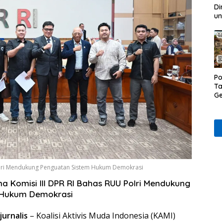
Di
un
Po
Ta
Ge
D
Ru
Wa
olri Mendukung Penguatan Sistem Hukum Demokrasi
a Komisi III DPR RI Bahas RUU Polri Mendukung
 Hukum Demokrasi
jurnalis
– Koalisi Aktivis Muda Indonesia (KAMI)