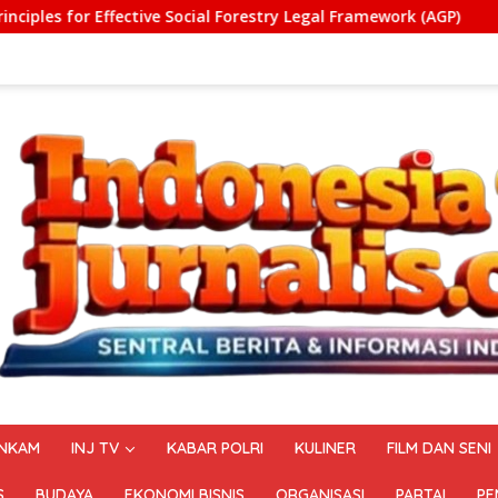
cial Forestry Legal Framework (AGP)
Pelatihan Vokasi 
NKAM
INJ TV
KABAR POLRI
KULINER
FILM DAN SENI
S
BUDAYA
EKONOMI BISNIS
ORGANISASI
PARTAI
PE