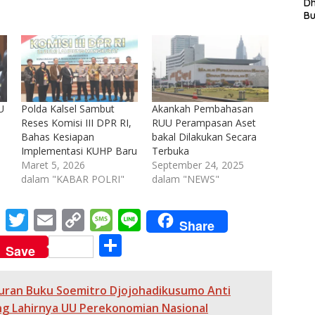
L
D
In
B
La
In
Mi
Di
T
Ku
Ta
U
Polda Kalsel Sambut
Akankah Pembahasan
Reses Komisi III DPR RI,
RUU Perampasan Aset
Bahas Kesiapan
bakal Dilakukan Secara
Implementasi KUHP Baru
Terbuka
Maret 5, 2026
September 24, 2025
dalam "KABAR POLRI"
dalam "NEWS"
M
T
E
C
M
Li
Share
e
w
m
o
e
n
S
Save
ss
itt
ai
p
ss
e
h
e
er
l
y
a
ar
uran Buku Soemitro Djojohadikusumo Anti
n
Li
g
e
g Lahirnya UU Perekonomian Nasional