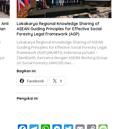
 Anti
Lokakarya Regional Knowledge Sharing of
ian
ASEAN Guiding Principles for Effective Social
Forestry Legal Framework (AGP)
i
Lokakarya Regional Knowledge Sharing of ASEAN
Guiding Principles for Effective Social Forestry Legal
Framework (AGP) JAKARTA, Indonesia jurnalis –
nya
ClientEarth, bersama dengan ASEAN Working Group
on Social Forestry (AWGSF) dan…
Bagikan ini:
Facebook
X
Menyukai ini:
F
T
W
M
T
E
C
M