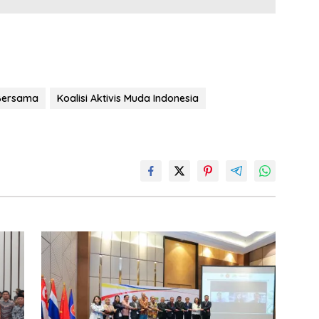
g
n
e
er
k
Bersama
Koalisi Aktivis Muda Indonesia