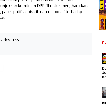
nunjukkan komitmen DPR RI untuk menghadirkan
 partisipatif, aspiratif, dan responsif terhadap
at.
r:
Redaksi
E
X
D
J
K
B
T
De
Pe
Di
S
Bi