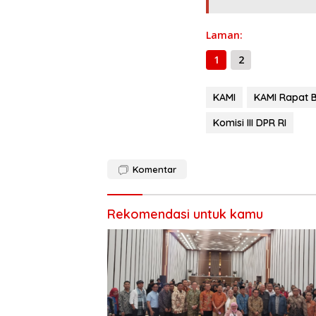
o
m
p
k
p
Laman:
1
2
KAMI
KAMI Rapat 
Komisi III DPR RI
Komentar
Rekomendasi untuk kamu