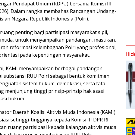
engar Pendapat Umum (RDPU) bersama Komisi III
/2026). Dalam rangka membahas Rancangan Undang-
ian Negara Republik Indonesia (Polri).
 ruang penting bagi partisipasi masyarakat sipil,
 muda, untuk menyampaikan pandangan, masukan,
 arah reformasi kelembagaan Polri yang profesional,
Hid
orientasi pada kepentingan masyarakat.
ni, KAMI menyampaikan berbagai pandangan
i substansi RUU Polri sebagai bentuk komitmen
nguatan sistem hukum, demokrasi, serta tata
g menjunjung tinggi prinsip-prinsip hak asasi
asi hukum.
ator Daerah Koalisi Aktivis Muda Indonesia (KAMI)
asi setinggi-tingginya kepada Komisi III DPR RI
an ruang partisipasi kepada kalangan aktivis muda
kat dalam proses pembahasan RUU Polri.