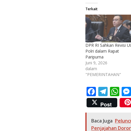
Terkait
DPR RI Sahkan Revisi U
Polri dalam Rapat
Paripurna
Juni 9, 2026
dalam
"PEMERINTAHAN"
F
T
W
ac
el
h
Post
e
e
at
b
gr
s
Baca Juga
Pelunc
o
a
A
Penjajahan Doron