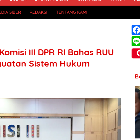
DIA SIBER
REDAKSI
TENTANG KAMI
omisi III DPR RI Bahas RUU
guatan Sistem Hukum
B