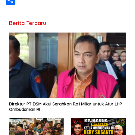
b
gr
s
e
er
l
y
a
h
o
a
A
n
Li
g
ar
Berita Terbaru
o
m
p
g
n
e
e
k
p
er
k
Direktur PT DSM Akui Serahkan Rp1 Miliar untuk Atur LHP
Ombudsman RI