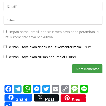
Simpan nama, email, dan situs web saya pada peramban ini
untuk komentar saya berikutnya.
Beritahu saya akan tindak lanjut komentar melalui surel.
Beritahu saya akan tulisan baru melalui surel.
F
T
W
M
T
E
C
M
Li
ac
el
h
e
w
m
o
e
n
Share
Post
Save
e
e
at
ss
itt
ai
p
ss
e
S