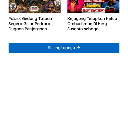
Polsek Gedong Tataan
Kejagung Tetapkan Ketua
Segera Gelar Perkara
Ombudsman RI Hery
Dugaan Penjarahan
Susanto sebagai
Rumah Reni Oktavia
Tersangka Dugaan
Warga Lumbirejo
Korupsi Tata Kelola
Tambang Nikel
Selengkapnya