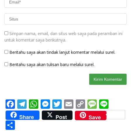
Simpan nama, email, dan situs web saya pada peramban ini
untuk komentar saya berikutnya.
Beritahu saya akan tindak lanjut komentar melalui surel.
Beritahu saya akan tulisan baru melalui surel.
F
T
W
M
T
E
C
M
Li
ac
el
h
e
w
m
o
e
n
Share
Post
Save
e
e
at
ss
itt
ai
p
ss
e
S