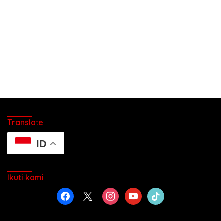
Translate
ID
Ikuti kami
facebook
x
instagram
youtube
tiktok