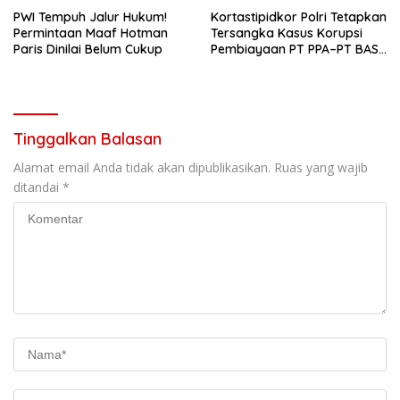
PWI Tempuh Jalur Hukum!
Kortastipidkor Polri Tetapkan
Permintaan Maaf Hotman
Tersangka Kasus Korupsi
Paris Dinilai Belum Cukup
Pembiayaan PT PPA–PT BAS,
Kerugian Negara Capai
Rp38,8 Miliar
Tinggalkan Balasan
Alamat email Anda tidak akan dipublikasikan.
Ruas yang wajib
ditandai
*