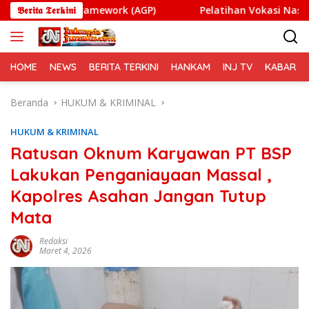
Langsung
Framework (AGP)
𝕭𝖊𝖗𝖎𝖙𝖆 𝕿𝖊𝖗𝖐𝖎𝖓𝖎
Pelatihan Vokasi Nasional Batch 4 Di
ke
konten
HOME
NEWS
BERITA TERKINI
HANKAM
INJ TV
KABAR PO
Beranda
HUKUM & KRIMINAL
HUKUM & KRIMINAL
Ratusan Oknum Karyawan PT BSP
Lakukan Penganiayaan Massal ,
Kapolres Asahan Jangan Tutup
Mata
Redaksi
Maret 4, 2026