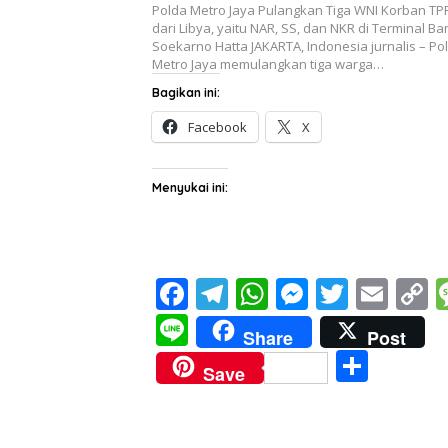
Polda Metro Jaya Pulangkan Tiga WNI Korban T
dari Libya, yaitu NAR, SS, dan NKR di Terminal B
Soekarno Hatta JAKARTA, Indonesia jurnalis – Po
Metro Jaya memulangkan tiga warga…
Bagikan ini:
Facebook
X
Menyukai ini:
F
T
W
M
T
E
C
ac
el
h
e
w
m
o
Li
Share
Post
e
e
at
ss
itt
ai
p
n
S
Save
b
gr
s
e
er
l
y
e
h
o
a
A
n
L
ar