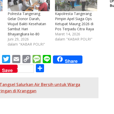
L
D
In
B
La
Polresta Tangerang
Kapolresta Tangerang
In
Gelar Donor Darah,
Pimpin Apel Siaga Ops
Mi
Wujud Bakti Kesehatan
Ketupat Maung 2026 di
Di
T
Sambut Hari
Pos Terpadu Citra Raya
Ku
Bhayangkara ke-80
Maret 14, 2026
Ta
Juni 29, 2026
dalam "KABAR POLRI"
dalam "KABAR POLRI"
M
T
E
C
M
Li
Share
e
w
m
o
e
n
S
Save
ss
itt
ai
p
ss
e
h
e
er
l
y
a
ar
 Tangsel Salurkan Air Bersih untuk Warga
n
Li
g
e
ingan di Kranggan
g
n
e
er
k