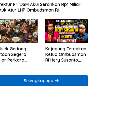
rektur PT DSM Akui Serahkan Rp1 Miliar
tuk Atur LHP Ombudsman RI
lsek Gedong
Kejagung Tetapkan
taan Segera
Ketua Ombudsman
lar Perkara
RI Hery Susanto
ugaan Penjarahan
sebagai Tersangka
mah Reni Oktavia
Dugaan Korupsi
rga Lumbirejo
Tata Kelola
Selengkapnya
Tambang Nikel