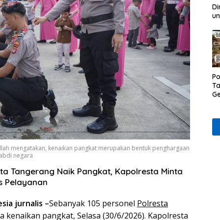
Di
un
Po
Ta
Ge
D
Ru
Wa
ah mengatakan, kenaikan pangkat merupakan bentuk penghargaan
i abdi negara
sta Tangerang Naik Pangkat, Kapolresta Minta
as Pelayanan
ia jurnalis –
Sebanyak 105 personel
Polresta
 kenaikan pangkat, Selasa (30/6/2026). Kapolresta