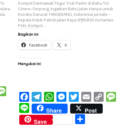
PPO
Kompol Darmawati Tegur Truk Parkir di Bahu Tol
andara
Cinere–Serpong, Ingatkan Bahu Jalan Hanya untuk
lda
Kondisi Darurat TANGERANG, Indonesia jurnalis –
Kepala Induk Patroli Jalan Raya (PJR) BSD Korlantas
Polri, Kompol…
Bagikan ini:
Facebook
X
Menyukai ini:
M
F
T
W
M
T
E
C
M
e
ac
el
h
e
w
m
o
e
Li
ss
Share
Post
e
e
at
ss
itt
ai
p
ss
n
S
a
Save
b
gr
s
e
er
l
y
a
e
h
i
g
o
a
A
n
Li
g
ar