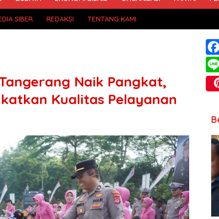
DIA SIBER
REDAKSI
TENTANG KAMI
a Tangerang Naik Pangkat,
gkatkan Kualitas Pelayanan
B