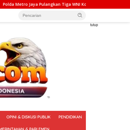
angkan Tiga WNI Korban TPPO dari Libya
Lokakarya Regi
tutup
OPINI & DISKUSI PUBLIK
PENDIDIKAN
MERINTAHAN & PARLEMEN