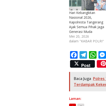
Hari Kebangkitan
Nasional 2026,
Kapolresta Tangerang
Ajak Semua Pihak Jaga
Generasi Muda
Mei 20, 2026
dalam "KABAR POLRI"
F
T
W
ac
el
h
Post
e
e
at
b
gr
s
Baca Juga
Polres
o
a
A
Terdampak Keker
o
m
p
k
p
Laman: