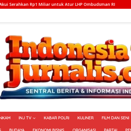
iar untuk Atur LHP Ombudsman RI
Polda Metro Jaya Pul
NKAM
INJ TV
KABAR POLRI
KULINER
FILM DAN SENI
S
BUDAYA
EKONOMI BISNIS
ORGANISASI
PARTAI
PE