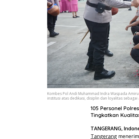
Kombes Pol Andi Muhammad Indra Waspada Amirull
institusi atas dedikasi, disiplin dan loyalitas sebaga
105 Personel Polre
Tingkatkan Kualit
TANGERANG, Indones
Tangerang
menerima