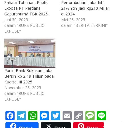
Saham Tahunan, Publik
Pertumbuhan Laba Inti
Expose PT Perdana
21% YoY Jadi Rp210 Miliar
Gapuraprima TBK 2025,
di 2024
Juni 30, 2025
Mei 23, 2025
dalam "RUPS PUBLIC
dalam "BERITA TERKINI"
EXPOSE"
Panin Bank Bukukan Laba
Bersih Rp 2,19 Triliun pada
Kuartal III 2025
November 28, 2025
dalam "RUPS PUBLIC
EXPOSE"
F
T
W
M
T
E
C
M
Li
ac
el
h
e
w
m
o
e
n