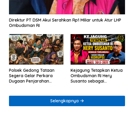
Direktur PT DSM Akui Serahkan Rp1 Miliar untuk Atur LHP
Ombudsman RI
Polsek Gedong Tataan
Kejagung Tetapkan Ketua
Segera Gelar Perkara
Ombudsman RI Hery
Dugaan Penjarahan
Susanto sebagai
Rumah Reni Oktavia
Tersangka Dugaan
Warga Lumbirejo
Korupsi Tata Kelola
Tambang Nikel
Selengkapnya