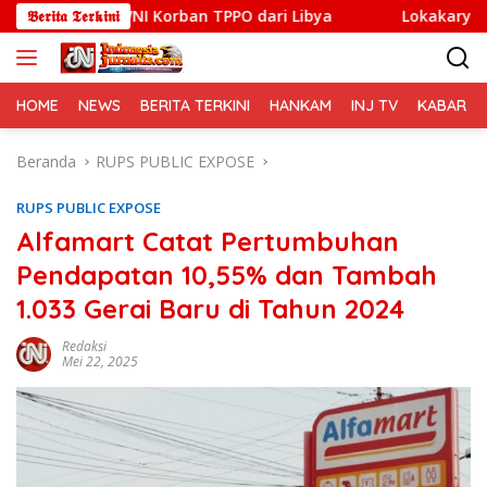
Langsung
a WNI Korban TPPO dari Libya
𝕭𝖊𝖗𝖎𝖙𝖆 𝕿𝖊𝖗𝖐𝖎𝖓𝖎
Lokakarya Regional Knowle
ke
konten
HOME
NEWS
BERITA TERKINI
HANKAM
INJ TV
KABAR PO
Beranda
RUPS PUBLIC EXPOSE
RUPS PUBLIC EXPOSE
Alfamart Catat Pertumbuhan
Pendapatan 10,55% dan Tambah
1.033 Gerai Baru di Tahun 2024
Redaksi
Mei 22, 2025