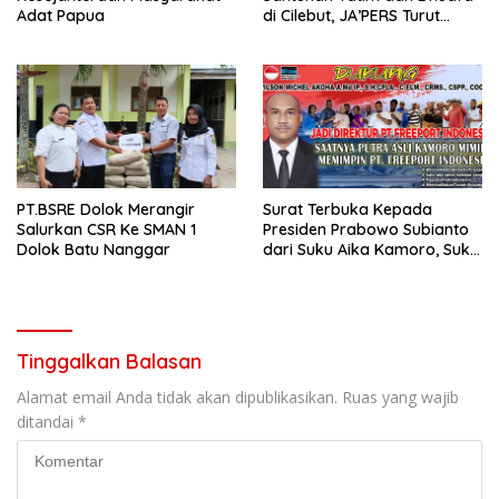
Adat Papua
di Cilebut, JA’PERS Turut
Hadir Beri Dukungan
PT.BSRE Dolok Merangir
Surat Terbuka Kepada
Salurkan CSR Ke SMAN 1
Presiden Prabowo Subianto
Dolok Batu Nanggar
dari Suku Aika Kamoro, Suku
Amungme, dan Lima Suku
Kekerabatan
Tinggalkan Balasan
Alamat email Anda tidak akan dipublikasikan.
Ruas yang wajib
ditandai
*