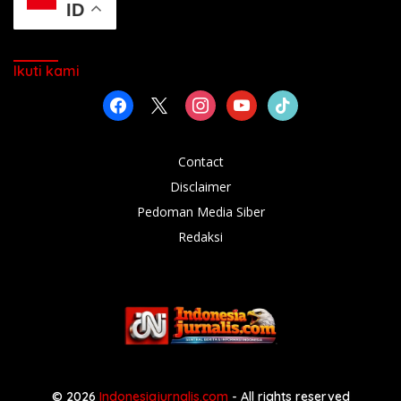
ID
Ikuti kami
facebook
x
instagram
youtube
tiktok
Contact
Disclaimer
Pedoman Media Siber
Redaksi
© 2026
Indonesiajurnalis.com
- All rights reserved