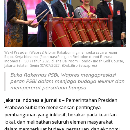
Wakil Presiden (Wapres) Gibran Rakabuming membuka secara resmi
Rapat Kerja Nasional (Rakernas) Punguan Simbolon dohot Boruna
Indonesia (PSBI) Tahun 2025 di The Ballroom, Pondok Indah Golf Course,
Jakarta Selatan, Senin (07/07/2025). (Dok.Biro Setwapres)
Buka Rakernas PSBI, Wapres mengapresiasi
peran PSBI dalam menjaga budaya leluhur dan
mempererat persatuan bangsa
Jakarta Indonesia jurnalis –
Pemerintahan Presiden
Prabowo Subianto menekankan pentingnya
pembangunan yang inklusif, berakar pada kearifan
lokal, dan melibatkan seluruh elemen masyarakat
dalam memperkuat budaya, persatuan, dan ekonomi