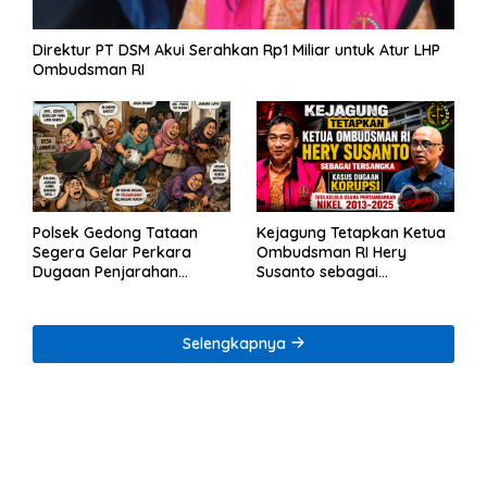
Direktur PT DSM Akui Serahkan Rp1 Miliar untuk Atur LHP
Ombudsman RI
Polsek Gedong Tataan
Kejagung Tetapkan Ketua
Segera Gelar Perkara
Ombudsman RI Hery
Dugaan Penjarahan
Susanto sebagai
Rumah Reni Oktavia
Tersangka Dugaan
Warga Lumbirejo
Korupsi Tata Kelola
Tambang Nikel
Selengkapnya