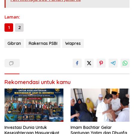
k
p
er
k
Laman:
1
2
Gibran
Rakernas PSBI
Wapres
Rekomendasi untuk kamu
Investasi Dunia Untuk
Imam Bachtiar Gelar
Kesejahteraan Masyarakat
Santunan Yatim dan Dhuafa