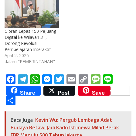
Gibran Lepas 150 Pejuang
Digital ke Wilayah 3T,
Dorong Revolusi
Pembelajaran Interaktif
April 2, 2026
dalam "PEMERINTAHAN"
F
T
W
M
T
E
C
M
Li
ac
el
h
e
w
m
o
e
n
Share
Post
Save
e
e
at
ss
itt
ai
p
ss
e
S
b
gr
s
e
er
l
y
a
h
o
a
A
n
Li
g
ar
Baca Juga
Kevin Wu: Pergub Lembaga Adat
o
m
p
g
n
e
e
Budaya Betawi Jadi Kado Istimewa Milad Perak
FBR Menuju 500 Tahun Jakarta