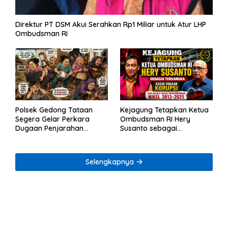
Direktur PT DSM Akui Serahkan Rp1 Miliar untuk Atur LHP
Ombudsman RI
Polsek Gedong Tataan
Kejagung Tetapkan Ketua
Segera Gelar Perkara
Ombudsman RI Hery
Dugaan Penjarahan
Susanto sebagai
Rumah Reni Oktavia
Tersangka Dugaan
Warga Lumbirejo
Korupsi Tata Kelola
Tambang Nikel
Selengkapnya