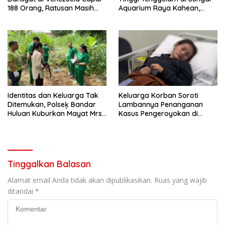
188 Orang, Ratusan Masih
Aquarium Raya Kahean,
Hilang dan Terjebak
Polisi dan Warga Lakukan
Reruntuhan
Evakuasi
Identitas dan Keluarga Tak
Keluarga Korban Soroti
Ditemukan, Polseķ Bandar
Lambannya Penanganan
Huluan Kuburkan Mayat Mrs
Kasus Pengeroyokan di
X
Penjaringan
Tinggalkan Balasan
Alamat email Anda tidak akan dipublikasikan.
Ruas yang wajib
ditandai
*