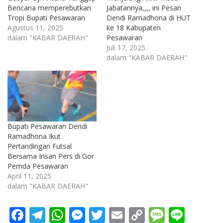
Bencana memperebutkan
Jabatannya,,,, ini Pesan
Tropi Bupati Pesawaran
Dendi Ramadhona di HUT
Agustus 11, 2025
ke 18 Kabupaten
dalam "KABAR DAERAH"
Pesawaran
Juli 17, 2025
dalam "KABAR DAERAH"
Bupati Pesawaran Dendi
Ramadhona Ikut
Pertandingan Futsal
Bersama Insan Pers di Gor
Pemda Pesawaran
April 11, 2025
dalam "KABAR DAERAH"
F
T
W
M
T
E
C
M
Li