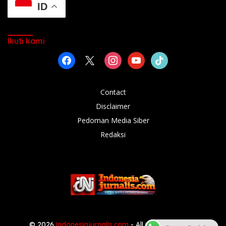
ID
Ikuti kami
facebook
x
instagram
youtube
tiktok
Contact
Disclaimer
Pedoman Media Siber
Redaksi
© 2026
Indonesiajurnalis.com
- All rights reserved