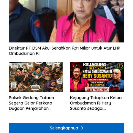
Direktur PT DSM Akui Serahkan Rp1 Miliar untuk Atur LHP
Ombudsman RI
Polsek Gedong Tataan
Kejagung Tetapkan Ketua
Segera Gelar Perkara
Ombudsman RI Hery
Dugaan Penjarahan
Susanto sebagai
Rumah Reni Oktavia
Tersangka Dugaan
Warga Lumbirejo
Korupsi Tata Kelola
Tambang Nikel
Selengkapnya