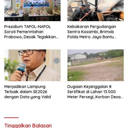
Presidium TAPOL-NAPOL
Kebakaran Pergudangan
Soroti Pemerintahan
Sentra Kosambi, Brimob
Prabowo, Desak Tegakkan
Polda Metro Jaya Bantu
Supremasi Hukum dan
Padamkan Kebakaran
Rampingkan Kabinet
Gudang di Kosambi
Menjadikan Lampung
Dugaan Kejanggalan 8
Terbaik dalam SE2026
Sertifikat di Lahan 13.000
dengan Data yang Valid
Meter Persegi, Korban Desak
Menteri ATR/BPN Bongkar
Asal-usul Hak Tanah
Tinggalkan Balasan