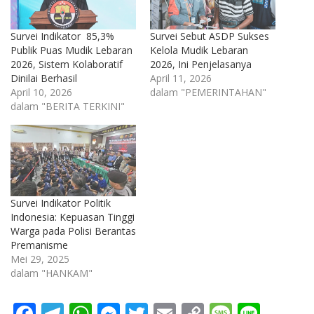
Survei Indikator 85,3%
Survei Sebut ASDP Sukses
Publik Puas Mudik Lebaran
Kelola Mudik Lebaran
2026, Sistem Kolaboratif
2026, Ini Penjelasanya
Dinilai Berhasil
April 11, 2026
April 10, 2026
dalam "PEMERINTAHAN"
dalam "BERITA TERKINI"
Survei Indikator Politik
Indonesia: Kepuasan Tinggi
Warga pada Polisi Berantas
Premanisme
Mei 29, 2025
dalam "HANKAM"
F
T
W
M
T
E
C
M
Li