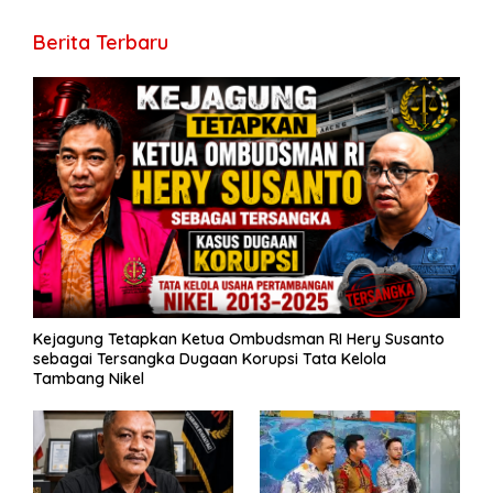
o
a
A
n
Li
g
ar
Berita Terbaru
o
m
p
g
n
e
e
k
p
er
k
Kejagung Tetapkan Ketua Ombudsman RI Hery Susanto
sebagai Tersangka Dugaan Korupsi Tata Kelola
Tambang Nikel