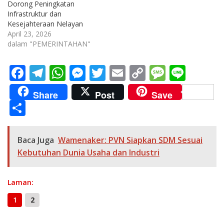
Dorong Peningkatan
Infrastruktur dan
Kesejahteraan Nelayan
April 23, 2026
dalam "PEMERINTAHAN"
F
T
W
M
T
E
C
M
Li
ac
el
h
e
w
m
o
e
n
Share
Post
Save
e
e
at
ss
itt
ai
p
ss
e
S
b
gr
s
e
er
l
y
a
h
o
a
A
n
Li
g
ar
Baca Juga
Wamenaker: PVN Siapkan SDM Sesuai
o
m
p
g
n
e
e
Kebutuhan Dunia Usaha dan Industri
k
p
er
k
Laman:
1
2