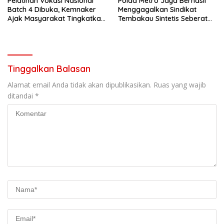
Pelatihan Vokasi Nasional
Polda Metro Jaya Berhasil
Batch 4 Dibuka, Kemnaker
Menggagalkan Sindikat
Ajak Masyarakat Tingkatkan
Tembakau Sintetis Seberat
Kompetensi
995 Gram
Tinggalkan Balasan
Alamat email Anda tidak akan dipublikasikan.
Ruas yang wajib
ditandai
*