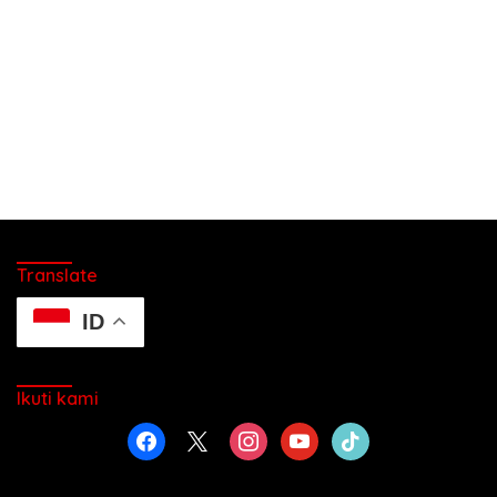
Translate
ID
Ikuti kami
facebook
x
instagram
youtube
tiktok