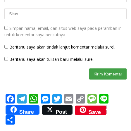
Simpan nama, email, dan situs web saya pada peramban ini
untuk komentar saya berikutnya.
Beritahu saya akan tindak lanjut komentar melalui surel.
Beritahu saya akan tulisan baru melalui surel.
F
T
W
M
T
E
C
M
Li
ac
el
h
e
w
m
o
e
n
Share
Post
Save
e
e
at
ss
itt
ai
p
ss
e
S
b
gr
s
e
er
l
y
a
h