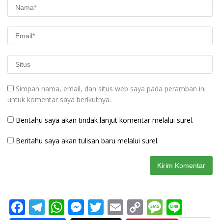
Simpan nama, email, dan situs web saya pada peramban ini
untuk komentar saya berikutnya.
Beritahu saya akan tindak lanjut komentar melalui surel.
Beritahu saya akan tulisan baru melalui surel.
F
T
W
M
T
E
C
M
Li