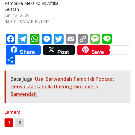
Pembuka Meksiko Vs Afrika
Selatan
Juni 12, 2026
dalam "KABAR POLRI"
F
T
W
M
T
E
C
M
Li
ac
el
h
e
w
m
o
e
n
Share
Post
Save
e
e
at
ss
itt
ai
p
ss
e
S
b
gr
s
e
er
l
y
a
h
o
a
A
n
Li
g
ar
Baca Juga
Usai Sarwendah Tampil di Podcast
o
m
p
g
n
e
e
Densu, Zanzabella Dukung Gio Lovers
k
p
er
k
Sarwendah
Laman:
1
2