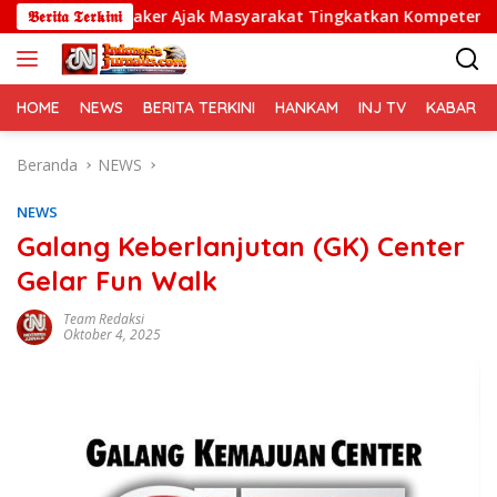
Langsung
naker Ajak Masyarakat Tingkatkan Kompetensi
𝕭𝖊𝖗𝖎𝖙𝖆 𝕿𝖊𝖗𝖐𝖎𝖓𝖎
Polda M
ke
konten
HOME
NEWS
BERITA TERKINI
HANKAM
INJ TV
KABAR PO
Beranda
NEWS
NEWS
Galang Keberlanjutan (GK) Center
Gelar Fun Walk
Team Redaksi
Oktober 4, 2025