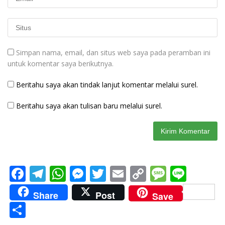
Simpan nama, email, dan situs web saya pada peramban ini
untuk komentar saya berikutnya.
Beritahu saya akan tindak lanjut komentar melalui surel.
Beritahu saya akan tulisan baru melalui surel.
F
T
W
M
T
E
C
M
Li
ac
el
h
e
w
m
o
e
n
Share
Post
Save
e
e
at
ss
itt
ai
p
ss
e
S
b
gr
s
e
er
l
y
a