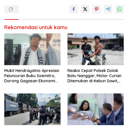
Rekomendasi untuk kamu
Mukit Hendrayatno Apresiasi
Reaksi Cepat Polsek Dolok
Peluncuran Buku Soemitro,
Batu Nanggar, Motor Curian
Dorong Gagasan Ekonomi
Ditemukan di Kebun Sawit,
Nasional Jadi Gerakan
Dua Bersaudara Diringkus
Nyata