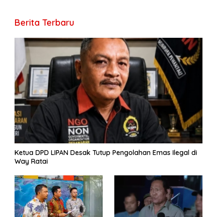
h
o
a
A
n
Li
g
ar
Berita Terbaru
o
m
p
g
n
e
e
k
p
er
k
Ketua DPD LIPAN Desak Tutup Pengolahan Emas Ilegal di
Way Ratai