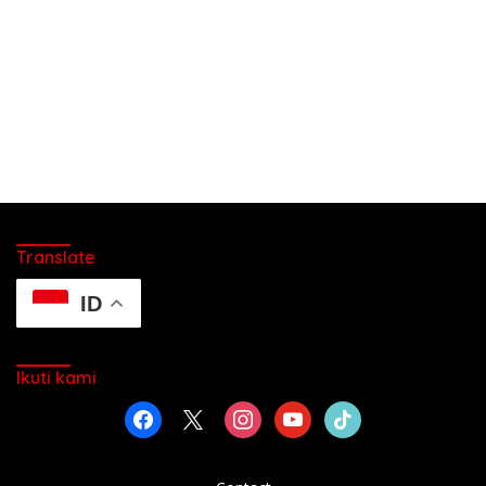
Translate
ID
Ikuti kami
facebook
x
instagram
youtube
tiktok