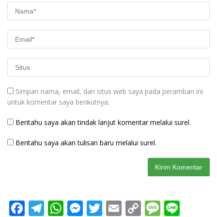
Simpan nama, email, dan situs web saya pada peramban ini
untuk komentar saya berikutnya.
Beritahu saya akan tindak lanjut komentar melalui surel.
Beritahu saya akan tulisan baru melalui surel.
F
T
W
M
T
E
C
M
Li