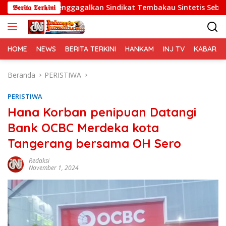
Langsung
 Menggagalkan Sindikat Tembakau Sintetis Seberat 995 Gram
𝕭𝖊𝖗𝖎𝖙𝖆 𝕿𝖊𝖗𝖐𝖎𝖓𝖎
ke
konten
HOME
NEWS
BERITA TERKINI
HANKAM
INJ TV
KABAR PO
Beranda
PERISTIWA
PERISTIWA
Hana Korban penipuan Datangi
Bank OCBC Merdeka kota
Tangerang bersama OH Sero
Redaksi
November 1, 2024