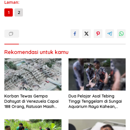
o
a
A
n
Li
g
Laman:
ar
o
m
p
g
n
e
e
1
2
k
p
er
k
Rekomendasi untuk kamu
Korban Tewas Gempa
Dua Pelajar Asal Tebing
Dahsyat di Venezuela Capai
Tinggi Tenggelam di Sungai
188 Orang, Ratusan Masih
Aquarium Raya Kahean,
Hilang dan Terjebak
Polisi dan Warga Lakukan
Reruntuhan
Evakuasi