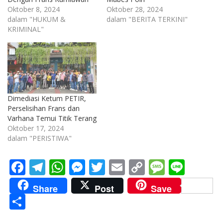
Oktober 8, 2024
Oktober 28, 2024
dalam "HUKUM &
dalam "BERITA TERKINI"
KRIMINAL"
Dimediasi Ketum PETIR,
Perselisihan Frans dan
Varhana Temui Titik Terang
Oktober 17, 2024
dalam "PERISTIWA"
F
T
W
M
T
E
C
M
Li
ac
el
h
e
w
m
o
e
n
Share
Post
Save
e
e
at
ss
itt
ai
p
ss
e
S
b
gr
s
e
er
l
y
a
h