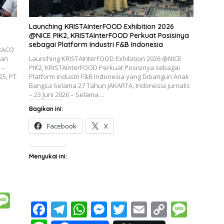
Launching KRISTAInterFOOD Exhibition 2026
@NICE PIK2, KRISTAInterFOOD Perkuat Posisinya
sebagai Platform Industri F&B Indonesia
TRACO
ian
Launching KRISTAInterFOOD Exhibition 2026 @NICE
 –
PIK2, KRISTAInterFOOD Perkuat Posisinya sebagai
25, PT
Platform Industri F&B Indonesia yang Dibangun Anak
Bangsa Selama 27 Tahun JAKARTA, Indonesia jurnalis
– 23 Juni 2026 – Selama…
Bagikan ini:
Facebook
X
Menyukai ini:
M
F
T
W
M
T
E
C
M
e