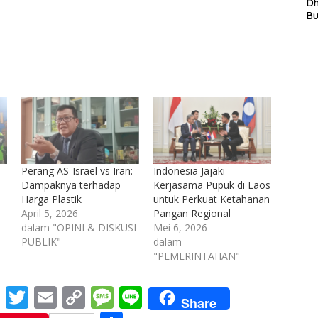
L
D
In
B
La
In
Mi
Di
T
Ku
Ta
Perang AS-Israel vs Iran:
Indonesia Jajaki
n
Dampaknya terhadap
Kerjasama Pupuk di Laos
Harga Plastik
untuk Perkuat Ketahanan
April 5, 2026
Pangan Regional
dalam "OPINI & DISKUSI
Mei 6, 2026
PUBLIK"
dalam
"PEMERINTAHAN"
M
T
E
C
M
Li
Share