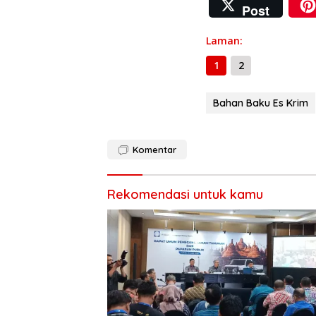
ac
el
h
Post
e
e
at
b
gr
s
Laman:
o
a
A
1
2
o
m
p
Bahan Baku Es Krim
k
p
Komentar
Rekomendasi untuk kamu