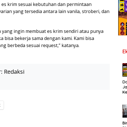
es krim sesuai kebutuhan dan permintaan
varian yang tersedia antara lain vanila, stroberi, dan
n yang ingin membuat es krim sendiri atau punya
ka bisa bekerja sama dengan kami. Kami bisa
g berbeda sesuai request,” katanya.
E
r:
Redaksi
D
J
K
B
T
X
De
Pe
Di
S
Bi