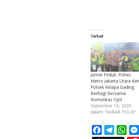
Terkait
Jumat Peduli, Polres
Metro Jakarta Utara da
Polsek Kelapa Gading
Berbagi Bersama
Komunitas Ojol
September 19, 2025
dalam "KABAR POLRI"
F
T
W