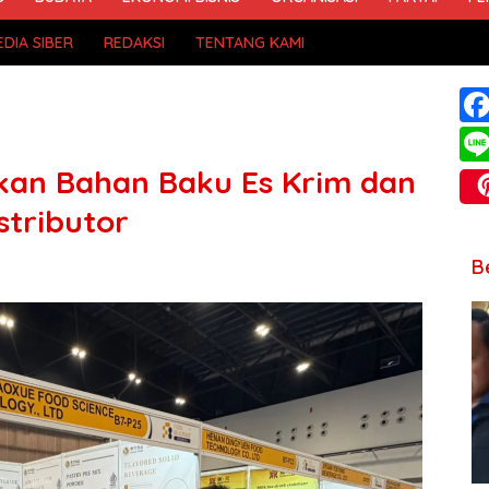
DIA SIBER
REDAKSI
TENTANG KAMI
an Bahan Baku Es Krim dan
stributor
B