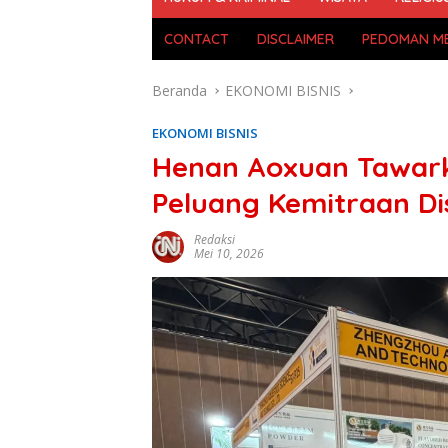
CONTACT
DISCLAIMER
PEDOMAN ME
Beranda
EKONOMI BISNIS
EKONOMI BISNIS
Henan Aoxuan Tawark
Peluang Kemitraan Di
Redaksi
Mei 10, 2026