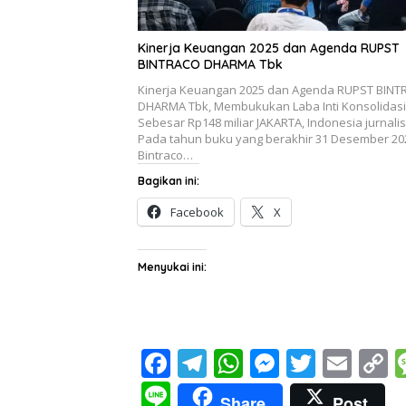
Kinerja Keuangan 2025 dan Agenda RUPST
BINTRACO DHARMA Tbk
Kinerja Keuangan 2025 dan Agenda RUPST BIN
DHARMA Tbk, Membukukan Laba Inti Konsolidas
Sebesar Rp148 miliar JAKARTA, Indonesia jurnalis
Pada tahun buku yang berakhir 31 Desember 20
Bintraco…
Bagikan ini:
Facebook
X
Menyukai ini:
F
T
W
M
T
E
C
ac
el
h
e
w
m
o
Li
Share
Post