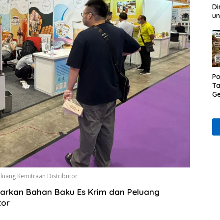
Di
un
Po
Ta
Ge
D
Ru
Wa
uang Kemitraan Distributor
arkan Bahan Baku Es Krim dan Peluang
tor