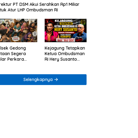
rektur PT DSM Akui Serahkan Rp1 Miliar
tuk Atur LHP Ombudsman RI
lsek Gedong
Kejagung Tetapkan
taan Segera
Ketua Ombudsman
lar Perkara
RI Hery Susanto
ugaan Penjarahan
sebagai Tersangka
mah Reni Oktavia
Dugaan Korupsi
rga Lumbirejo
Tata Kelola
Selengkapnya
Tambang Nikel