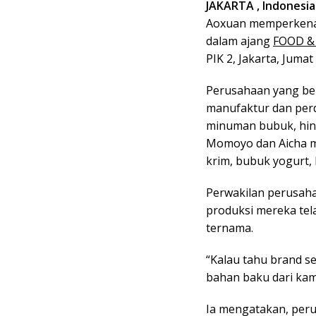
JAKARTA , Indonesia 
Aoxuan memperkena
dalam ajang
FOOD &
PIK 2, Jakarta, Jumat
Perusahaan yang ber
manufaktur dan per
minuman bubuk, hin
Momoyo dan Aicha m
krim, bubuk yogurt, b
Perwakilan perusaha
produksi mereka tel
ternama.
“Kalau tahu brand 
bahan baku dari kami
Ia mengatakan, peru