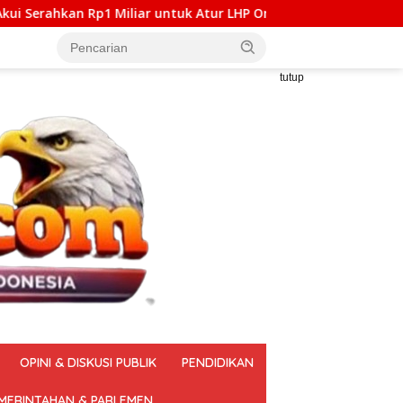
r untuk Atur LHP Ombudsman RI
Polda Metro Jaya Pulan
tutup
OPINI & DISKUSI PUBLIK
PENDIDIKAN
MERINTAHAN & PARLEMEN