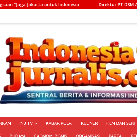
k Indonesia
Direktur PT DSM Akui Serahkan Rp1 Milia
NKAM
INJ TV
KABAR POLRI
KULINER
FILM DAN SENI
S
BUDAYA
EKONOMI BISNIS
ORGANISASI
PARTAI
PE