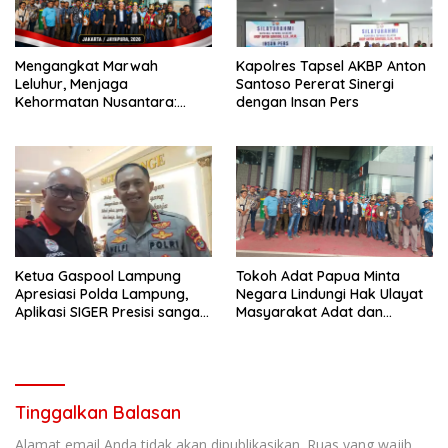
Mengangkat Marwah
Kapolres Tapsel AKBP Anton
Leluhur, Menjaga
Santoso Pererat Sinergi
Kehormatan Nusantara:
dengan Insan Pers
Masyarakat Adat Pemilik Sah
Kedaulatan Tanah Air
Ketua Gaspool Lampung
Tokoh Adat Papua Minta
Apresiasi Polda Lampung,
Negara Lindungi Hak Ulayat
Aplikasi SIGER Presisi sangat
Masyarakat Adat dan
membantu Masyarakat
Hentikan Izin Lahan
Bermasalah
Tinggalkan Balasan
Alamat email Anda tidak akan dipublikasikan.
Ruas yang wajib