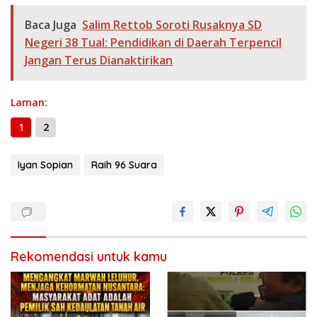
h
o
a
A
n
Li
g
ar
Baca Juga
Salim Rettob Soroti Rusaknya SD
o
m
p
g
n
e
e
Negeri 38 Tual: Pendidikan di Daerah Terpencil
k
p
er
k
Jangan Terus Dianaktirikan
Laman:
1
2
Iyan Sopian
Raih 96 Suara
Rekomendasi untuk kamu