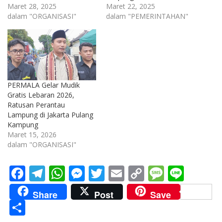
Maret 28, 2025
Maret 22, 2025
dalam "ORGANISASI"
dalam "PEMERINTAHAN"
PERMALA Gelar Mudik
Gratis Lebaran 2026,
Ratusan Perantau
Lampung di Jakarta Pulang
Kampung
Maret 15, 2026
dalam "ORGANISASI"
F
T
W
M
T
E
C
M
Li
ac
el
h
e
w
m
o
e
n
Share
Post
Save
e
e
at
ss
itt
ai
p
ss
e
S
b
gr
s
e
er
l
y
a