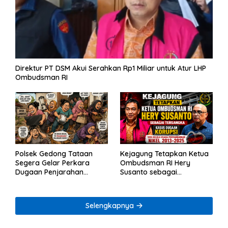
Direktur PT DSM Akui Serahkan Rp1 Miliar untuk Atur LHP
Ombudsman RI
Polsek Gedong Tataan
Kejagung Tetapkan Ketua
Segera Gelar Perkara
Ombudsman RI Hery
Dugaan Penjarahan
Susanto sebagai
Rumah Reni Oktavia
Tersangka Dugaan
Warga Lumbirejo
Korupsi Tata Kelola
Tambang Nikel
Selengkapnya