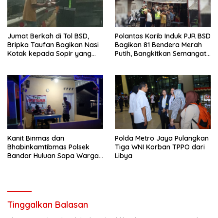
Jumat Berkah di Tol BSD,
Polantas Karib Induk PJR BSD
Bripka Taufan Bagikan Nasi
Bagikan 81 Bendera Merah
Kotak kepada Sopir yang
Putih, Bangkitkan Semangat
Kendaraannya Rusak
Nasionalisme Warga
Kanit Binmas dan
Polda Metro Jaya Pulangkan
Bhabinkamtibmas Polsek
Tiga WNI Korban TPPO dari
Bandar Huluan Sapa Warga
Libya
Jaga Kamling demi
Kampung yang Aman
Tinggalkan Balasan