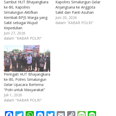
Sambut HUT Bhayangkara
Kapolres Simalungun Gelar
ke-80, Kapolres
Anjangsana ke Anggota
Simalungun Aktifkan
Sakit dan Panti Asuhan
Kembali BPJS Warga yang
Juni 20, 2026
Sakit sebagai Wujud
dalam "KABAR POLRI"
Kepedulian
Juni 27, 2026
dalam "KABAR POLRI"
Peringati HUT Bhayangkara
ke-80, Polres Simalungun
Gelar Upacara Bertema
“Polri untuk Masyarakat”
Juli 1, 2026
dalam "KABAR POLRI"
F
T
W
M
T
E
C
M
Li