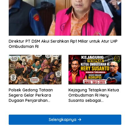
Direktur PT DSM Akui Serahkan Rp1 Miliar untuk Atur LHP
Ombudsman RI
Polsek Gedong Tataan
Kejagung Tetapkan Ketua
Segera Gelar Perkara
Ombudsman RI Hery
Dugaan Penjarahan
Susanto sebagai
Rumah Reni Oktavia
Tersangka Dugaan
Warga Lumbirejo
Korupsi Tata Kelola
Tambang Nikel
Selengkapnya