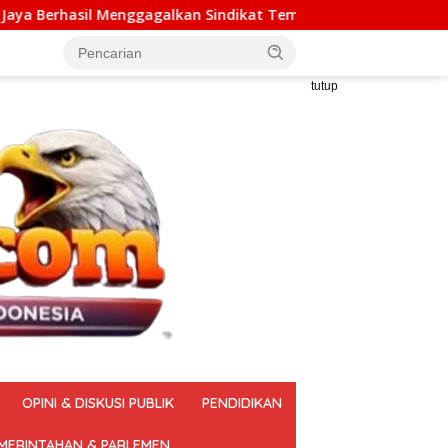
alkan Sindikat Tembakau Sintetis Seberat 995 Gram
Me
tutup
OPINI & DISKUSI PUBLIK
PENDIDIKAN
MERINTAHAN & PARLEMEN