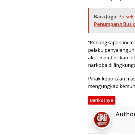
Baca Juga
Polsek
Penumpang Bus di
“Penangkapan ini me
pelaku penyalahguna
aktif memberikan in
narkoba di lingkunga
Pihak kepolisian ma
mengungkap kemungki
Berikutnya
Autho