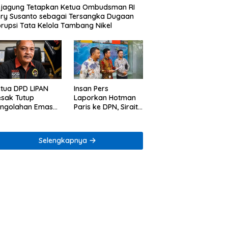
jagung Tetapkan Ketua Ombudsman RI
ry Susanto sebagai Tersangka Dugaan
rupsi Tata Kelola Tambang Nikel
tua DPD LIPAN
Insan Pers
sak Tutup
Laporkan Hotman
engolahan Emas
Paris ke DPN, Sirait
egal di Way Ratai
& Co Minta
Penegakan Kode
Etik
Selengkapnya