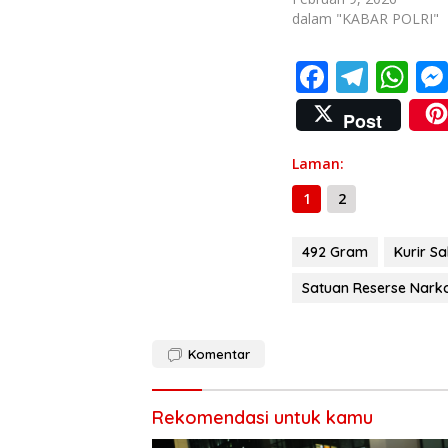
dalam "KABAR POLRI"
F
T
W
ac
el
h
Post
e
e
at
b
gr
s
Laman:
o
a
A
1
2
o
m
p
492 Gram
Kurir S
k
p
Satuan Reserse Nark
Komentar
Rekomendasi untuk kamu