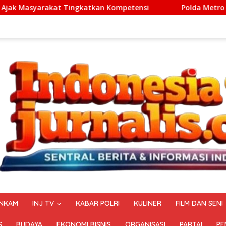
katkan Kompetensi
Polda Metro Jaya Berhasil Menggag
NKAM
INJ TV
KABAR POLRI
KULINER
FILM DAN SENI
S
BUDAYA
EKONOMI BISNIS
ORGANISASI
PARTAI
PE