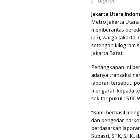
digital.
Jakarta Utara,Indone
Metro Jakarta Utar
memberantas peredara
(27), warga Jakarta
setengah kilogram s
Jakarta Barat.
Penangkapan ini ber
adanya transaksi nar
laporan tersebut, po
mengarah kepada ter
sekitar pukul 15.00 
“Kami berhasil meng
dan pengedar narkot
berdasarkan laporan
Subasri, STK, S.I.K.,