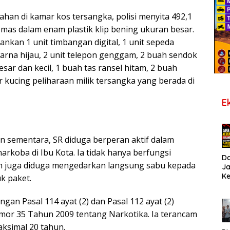
ahan di kamar kos tersangka, polisi menyita 492,1
mas dalam enam plastik klip bening ukuran besar.
mankan 1 unit timbangan digital, 1 unit sepeda
rna hijau, 2 unit telepon genggam, 2 buah sendok
 besar dan kecil, 1 buah tas ransel hitam, 2 buah
 kucing peliharaan milik tersangka yang berada di
E
n sementara, SR diduga berperan aktif dalam
arkoba di Ibu Kota. Ia tidak hanya berfungsi
D
un juga diduga mengedarkan langsung sabu kepada
J
K
k paket.
B
T
ngan Pasal 114 ayat (2) dan Pasal 112 ayat (2)
De
Pe
r 35 Tahun 2009 tentang Narkotika. Ia terancam
Di
ksimal 20 tahun.