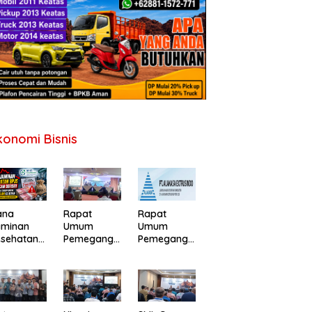
konomi Bisnis
ana
Rapat
Rapat
aminan
Umum
Umum
esehatan
Pemegang
Pemegang
PJS
Saham PT
Saham
erancam
Perdana
Tahunan PT
fisit,
Gapuraprim
Alakasa
merintah
a Tbk
Industrindo
minta
Tahun Buku
Tbk 2026