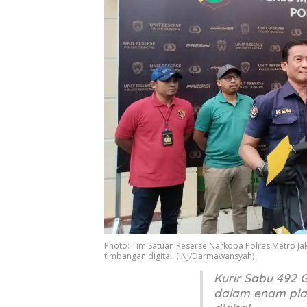
Photo: Tim Satuan Reserse Narkoba Polres Metro Ja
timbangan digital. (INJ/Darmawansyah)
Kurir Sabu 492 G
dalam enam plas