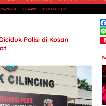
DIA SIBER
REDAKSI
TENTANG KAMI
iciduk Polisi di Kosan
at
B