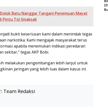
S
Bi
L
D
In
B
 Dolok Batu Nanggar Tangani Penemuan Mayat
La
In
 Pintu Tol Sinaksak
Mi
Di
T
njadi bukti keseriusan kami dalam menindak tegas
Ku
an narkotika. Kami mengajak masyarakat terus
Ta
formasi apabila menemukan indikasi peredaran
n sekitar,” tegas AKP Bobi.
sih melakukan pengembangan lebih lanjut untuk
nan jaringan yang lebih luas dalam kasus ini.
r:
Team Redaksi