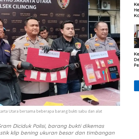
Ke
He
Ko
Ke
De
P
Il
karta Utara bersama beberapa barang bukti sabu dan alat
ram Diciduk Polisi, barang bukti dikemas
tik klip bening ukuran besar dan timbangan