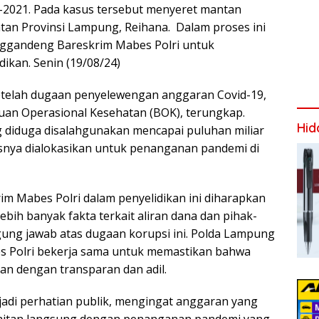
-2021. Pada kasus tersebut menyeret mantan
tan Provinsi Lampung, Reihana. Dalam proses ini
gandeng Bareskrim Mabes Polri untuk
ikan. Senin (19/08/24)
etelah dugaan penyelewengan anggaran Covid-19,
an Operasional Kesehatan (BOK), terungkap.
Hid
 diduga disalahgunakan mencapai puluhan miliar
snya dialokasikan untuk penanganan pandemi di
im Mabes Polri dalam penyelidikan ini diharapkan
bih banyak fakta terkait aliran dana dan pihak-
ung jawab atas dugaan korupsi ini. Polda Lampung
s Polri bekerja sama untuk memastikan bahwa
an dengan transparan dan adil.
njadi perhatian publik, mengingat anggaran yang
aitan langsung dengan penanganan pandemi yang