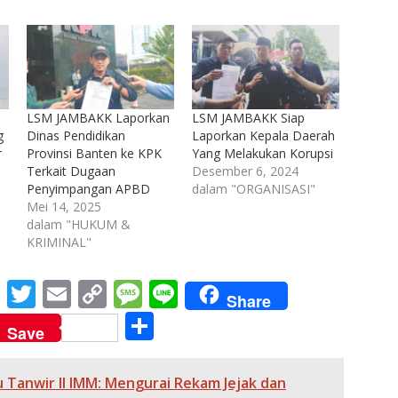
LSM JAMBAKK Laporkan
LSM JAMBAKK Siap
g
Dinas Pendidikan
Laporkan Kepala Daerah
r
Provinsi Banten ke KPK
Yang Melakukan Korupsi
Terkait Dugaan
Desember 6, 2024
Penyimpangan APBD
dalam "ORGANISASI"
Mei 14, 2025
dalam "HUKUM &
KRIMINAL"
M
T
E
C
M
Li
Share
e
w
m
o
e
n
S
Save
ss
itt
ai
p
ss
e
h
e
er
l
y
a
ar
 Tanwir II IMM: Mengurai Rekam Jejak dan