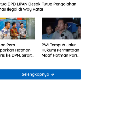
tua DPD LIPAN Desak Tutup Pengolahan
as Ilegal di Way Ratai
san Pers
PWI Tempuh Jalur
aporkan Hotman
Hukum! Permintaan
ris ke DPN, Sirait
Maaf Hotman Paris
Co Minta
Dinilai Belum Cukup
enegakan Kode
ik
Selengkapnya