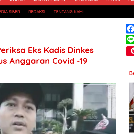
DIA SIBER
REDAKSI
TENTANG KAMI
riksa Eks Kadis Dinkes
s Anggaran Covid -19
B