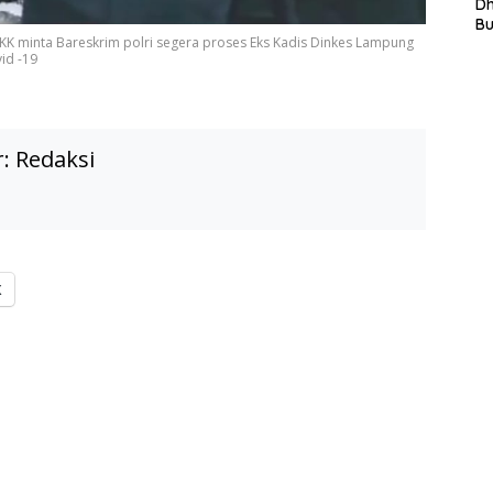
L
D
In
B
KK minta Bareskrim polri segera proses Eks Kadis Dinkes Lampung
La
id -19
In
Mi
Di
T
Ku
r:
Redaksi
Ta
X