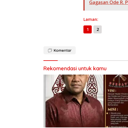
o
a
A
Gagasan Ode R. 
o
m
p
k
p
Laman:
1
2
Komentar
Rekomendasi untuk kamu