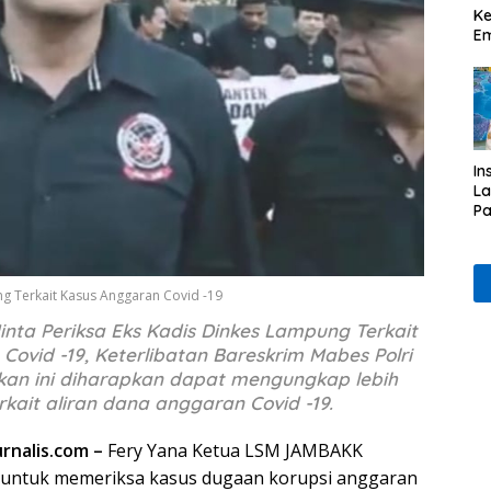
Ke
Em
In
L
Pa
& 
P
Et
g Terkait Kasus Anggaran Covid -19
ta Periksa Eks Kadis Dinkes Lampung Terkait
Covid -19, Keterlibatan Bareskrim Mabes Polri
kan ini diharapkan dapat mengungkap lebih
kait aliran dana anggaran Covid -19.
rnalis.com –
Fery Yana Ketua LSM JAMBAKK
 untuk memeriksa kasus dugaan korupsi anggaran