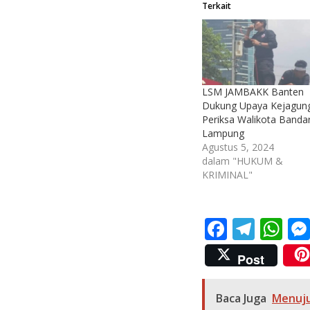
Terkait
LSM JAMBAKK Banten
Dukung Upaya Kejagun
Periksa Walikota Banda
Lampung
Agustus 5, 2024
dalam "HUKUM &
KRIMINAL"
F
T
W
ac
el
h
Post
e
e
at
b
gr
s
Baca Juga
Menuju