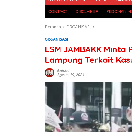
CONTACT
DISCLAIMER
PEDOMAN ME
Beranda
ORGANISASI
ORGANISASI
LSM JAMBAKK Minta Pe
Lampung Terkait Kasu
Redaksi
Agustus 19, 2024