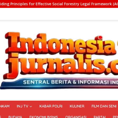
ocial Forestry Legal Framework (AGP)
Pelatihan Vokasi 
NKAM
INJ TV
KABAR POLRI
KULINER
FILM DAN SENI
S
BUDAYA
EKONOMI BISNIS
ORGANISASI
PARTAI
PE