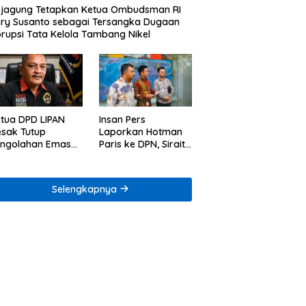
jagung Tetapkan Ketua Ombudsman RI
ry Susanto sebagai Tersangka Dugaan
rupsi Tata Kelola Tambang Nikel
tua DPD LIPAN
Insan Pers
sak Tutup
Laporkan Hotman
engolahan Emas
Paris ke DPN, Sirait
egal di Way Ratai
& Co Minta
Penegakan Kode
Etik
Selengkapnya