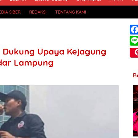
DIA SIBER
REDAKSI
TENTANG KAMI
 Dukung Upaya Kejagung
ndar Lampung
B