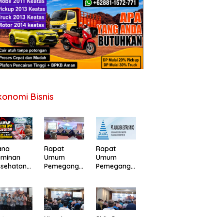
konomi Bisnis
ana
Rapat
Rapat
aminan
Umum
Umum
esehatan
Pemegang
Pemegang
PJS
Saham PT
Saham
erancam
Perdana
Tahunan PT
fisit,
Gapuraprim
Alakasa
merintah
a Tbk
Industrindo
minta
Tahun Buku
Tbk 2026