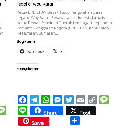
i
Ilegal di Way Ratai
Ketua DPD LIPAN Desak Tutup Pengolahan Emas
Ilegal di Way Ratai Pesawaran, Indonesia Jurnalis –
a
Ketua Dewan Pimpinan Daerah Lembaga Independen
s–
Pemantau Anggaran Negara (DPD LIPAN) Kabupaten
an
Pesawaran, Sumarah,…
Bagikan ini:
Facebook
X
Menyukai ini:
F
T
W
M
T
E
C
M
ac
el
h
e
w
m
o
e
M
Li
Share
Post
e
e
at
ss
itt
ai
p
ss
e
n
S
Save
b
gr
s
e
er
l
y
a
ss
e
h