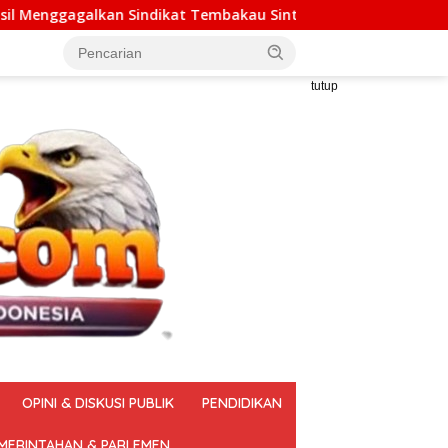
t Tembakau Sintetis Seberat 995 Gram
Mengoptimalkan
tutup
OPINI & DISKUSI PUBLIK
PENDIDIKAN
MERINTAHAN & PARLEMEN