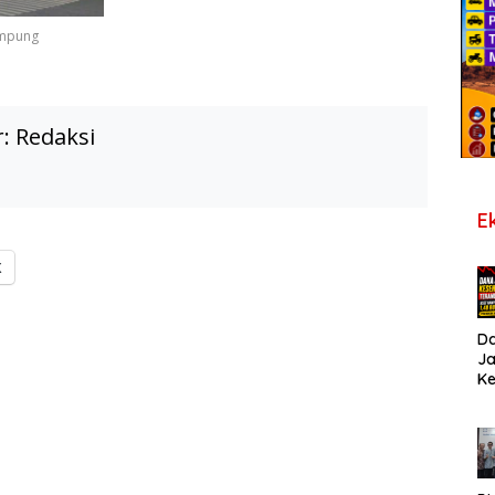
ampung
r:
Redaksi
E
X
D
J
K
B
T
De
Pe
Di