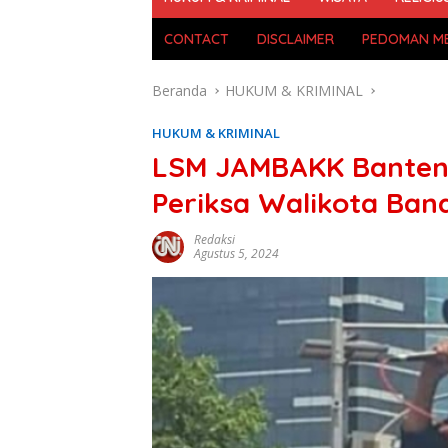
CONTACT
DISCLAIMER
PEDOMAN ME
Beranda
HUKUM & KRIMINAL
HUKUM & KRIMINAL
LSM JAMBAKK Banten
Periksa Walikota Ba
Redaksi
Agustus 5, 2024