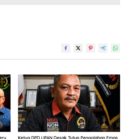
g
n
e
er
k
ery
Ketua DPD LIPAN Desak Tutup Pengolahan Emas