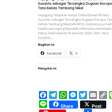
Susanto sebagai Tersangka Dugaan Korups
Tata Kelola Tambang Nikel
Kejagung Tetapkan Ketua Ombudsman RI Hery
Susanto sebagai Tersangka Dugaan Korupsi Tat
Kelola Tambang Nikel JAKARTA, Indonesia jurnali
Kejaksaan Agung Republik Indonesia menetapk
Ketua Ombudsman RI periode 2026–2031, Hery
Susanto,…
Bagikan ini:
Facebook
X
Menyukai ini:
F
T
W
M
T
E
C
ac
el
h
e
w
m
o
Li
Share
Post
e
e
at
ss
itt
ai
p
n