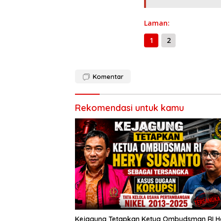
o
m
p
k
p
Laman:
1
2
Komentar
Rekomendasi untuk kamu
Kejagung Tetapkan Ketua Ombudsman RI H