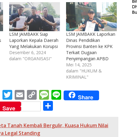
S
Bi
L
D
In
B
La
In
Mi
LSM JAMBAKK Siap
LSM JAMBAKK Laporkan
Di
T
s
Laporkan Kepala Daerah
Dinas Pendidikan
Ku
Yang Melakukan Korupsi
Provinsi Banten ke KPK
Ta
Desember 6, 2024
Terkait Dugaan
dalam "ORGANISASI"
Penyimpangan APBD
Mei 14, 2025
dalam "HUKUM &
KRIMINAL"
M
T
E
C
M
Li
Share
e
w
m
o
e
n
S
Save
ss
itt
ai
p
ss
e
h
e
er
l
y
a
ar
ta Tanah Kembali Bergulir, Kuasa Hukum Nilai
n
Li
g
e
a Legal Standing