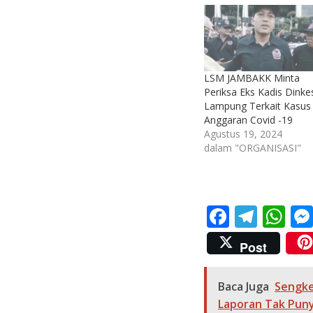
LSM JAMBAKK Minta
Periksa Eks Kadis Dinke
Lampung Terkait Kasus
Anggaran Covid -19
Agustus 19, 2024
dalam "ORGANISASI"
F
T
W
ac
el
h
Post
e
e
at
b
gr
s
Baca Juga
Sengke
o
a
A
Laporan Tak Puny