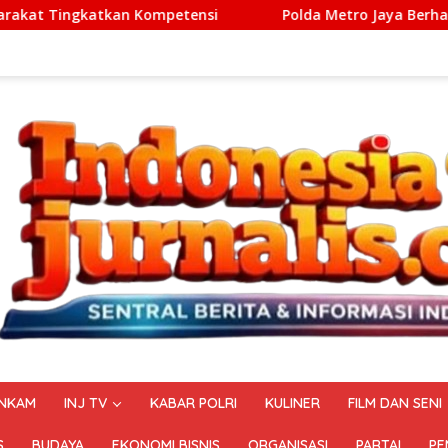
tensi
Polda Metro Jaya Berhasil Menggagalkan Sindika
NKAM
INJ TV
KABAR POLRI
KULINER
FILM DAN SENI
S
BUDAYA
EKONOMI BISNIS
ORGANISASI
PARTAI
PE