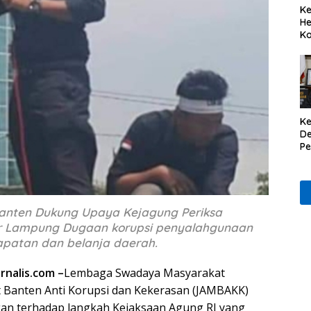
Ke
He
Ko
Ke
De
P
Il
nten Dukung Upaya Kejagung Periksa
r Lampung Dugaan korupsi penyalahgunaan
patan dan belanja daerah.
urnalis.com –
Lembaga Swadaya Masyarakat
 Banten Anti Korupsi dan Kekerasan (JAMBAKK)
n terhadap langkah Kejaksaan Agung RI yang