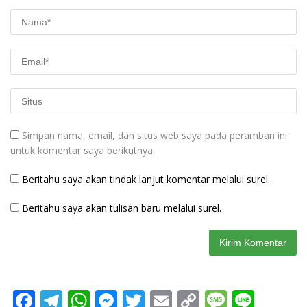
Simpan nama, email, dan situs web saya pada peramban ini
untuk komentar saya berikutnya.
Beritahu saya akan tindak lanjut komentar melalui surel.
Beritahu saya akan tulisan baru melalui surel.
F
T
W
M
T
E
C
M
Li