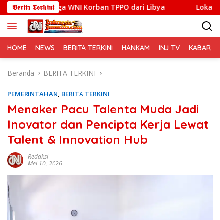
Langsung
 Tiga WNI Korban TPPO dari Libya
𝕭𝖊𝖗𝖎𝖙𝖆 𝕿𝖊𝖗𝖐𝖎𝖓𝖎
Lokakarya Regional K
ke
konten
HOME
NEWS
BERITA TERKINI
HANKAM
INJ TV
KABAR PO
Beranda
BERITA TERKINI
PEMERINTAHAN
,
BERITA TERKINI
Menaker Pacu Talenta Muda Jadi
Inovator dan Pencipta Kerja Lewat
Talent & Innovation Hub
Redaksi
Mei 10, 2026