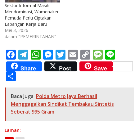
Sektor Informal Masih
Mendominasi, Wamenaker:
Pemuda Perlu Ciptakan
Lapangan Kerja Baru
Mei 3, 2026
dalam "PEMERINTAHAN"
F
T
W
M
T
E
C
M
Li
ac
el
h
e
w
m
o
e
n
Share
Post
Save
e
e
at
ss
itt
ai
p
ss
e
S
b
gr
s
e
er
l
y
a
h
o
a
A
n
Li
g
ar
Baca Juga
Polda Metro Jaya Berhasil
o
m
p
g
n
e
e
Menggagalkan Sindikat Tembakau Sintetis
k
p
er
k
Seberat 995 Gram
Laman: