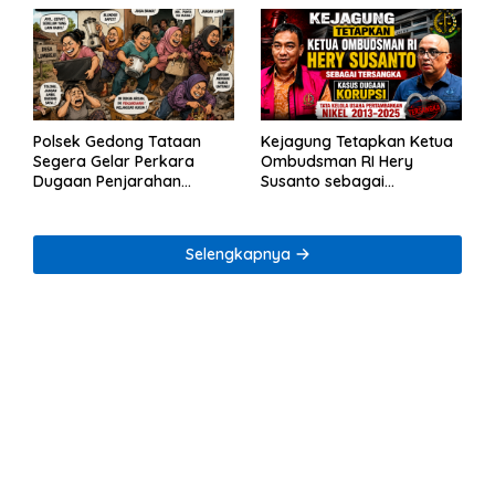
Polsek Gedong Tataan
Kejagung Tetapkan Ketua
Segera Gelar Perkara
Ombudsman RI Hery
Dugaan Penjarahan
Susanto sebagai
Rumah Reni Oktavia
Tersangka Dugaan
Warga Lumbirejo
Korupsi Tata Kelola
Tambang Nikel
Selengkapnya