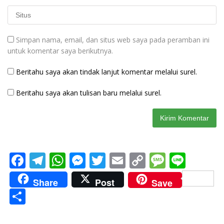
Simpan nama, email, dan situs web saya pada peramban ini
untuk komentar saya berikutnya.
Beritahu saya akan tindak lanjut komentar melalui surel.
Beritahu saya akan tulisan baru melalui surel.
F
T
W
M
T
E
C
M
Li
ac
el
h
e
w
m
o
e
n
Share
Post
Save
e
e
at
ss
itt
ai
p
ss
e
S
b
gr
s
e
er
l
y
a
h