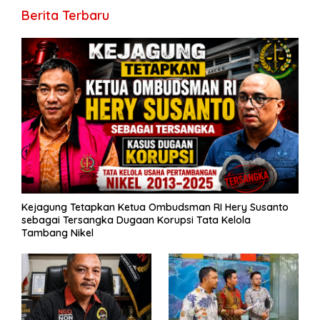
o
a
A
n
Li
g
ar
Berita Terbaru
o
m
p
g
n
e
e
k
p
er
k
Kejagung Tetapkan Ketua Ombudsman RI Hery Susanto
sebagai Tersangka Dugaan Korupsi Tata Kelola
Tambang Nikel