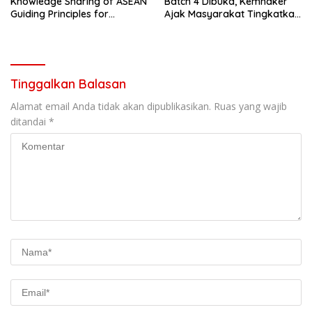
Knowledge Sharing of ASEAN
Batch 4 Dibuka, Kemnaker
Guiding Principles for
Ajak Masyarakat Tingkatkan
Effective Social Forestry
Kompetensi
Legal Framework (AGP)
Tinggalkan Balasan
Alamat email Anda tidak akan dipublikasikan.
Ruas yang wajib
ditandai
*