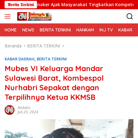
Langsung
, Kemnaker Ajak Masyarakat Tingkatkan Kompetensi
𝕭𝖊𝖗𝖎𝖙𝖆 𝕿𝖊𝖗𝖐𝖎𝖓𝖎
Po
ke
konten
HOME
NEWS
BERITA TERKINI
HANKAM
INJ TV
KABAR PO
Beranda
BERITA TERKINI
KABAR DAERAH
,
BERITA TERKINI
Mubes VI Keluarga Mandar
Sulawesi Barat, Kombespol
Nurhabri Sepakat dengan
Terpilihnya Ketua KKMSB
Redaksi
Juli 20, 2024