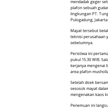
mendadak geger sete
plafon sebuah gudan
lingkungan PT. Tung
Pulogadung, Jakarta
Mayat tersebut bela
teknisi perusahaan y
sebelumnya.
Peristiwa ini pertama
pukul 15.30 WIB. Sa
kerjanya mengenai b
area plafon musholla
Setelah dicek bers
sesosok mayat dalam
mengenakan kaos kun
Penemuan ini langs