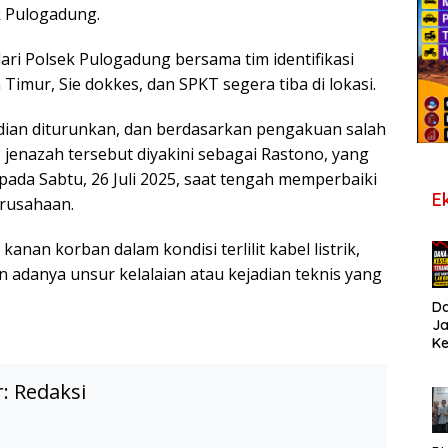
k Pulogadung.
ri Polsek Pulogadung bersama tim identifikasi
 Timur, Sie dokkes, dan SPKT segera tiba di lokasi.
ian diturunkan, dan berdasarkan pengakuan salah
 jenazah tersebut diyakini sebagai Rastono, yang
t pada Sabtu, 26 Juli 2025, saat tengah memperbaiki
E
erusahaan.
kanan korban dalam kondisi terlilit kabel listrik,
adanya unsur kelalaian atau kejadian teknis yang
D
J
K
B
T
r:
Redaksi
De
Pe
Di