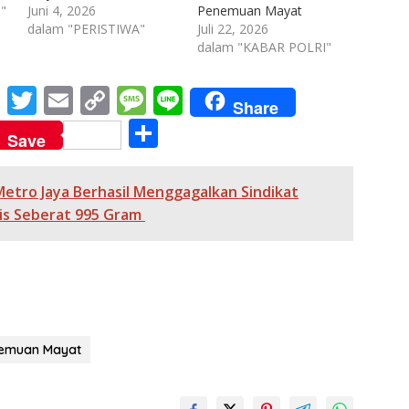
"
Juni 4, 2026
Penemuan Mayat
dalam "PERISTIWA"
Juli 22, 2026
dalam "KABAR POLRI"
M
T
E
C
M
Li
Share
e
w
m
o
e
n
S
Save
ss
itt
ai
p
ss
e
h
e
er
l
y
a
ar
Metro Jaya Berhasil Menggagalkan Sindikat
n
Li
g
e
is Seberat 995 Gram
g
n
e
er
k
emuan Mayat