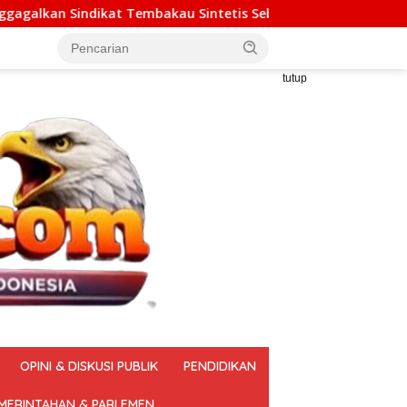
kau Sintetis Seberat 995 Gram
Mengoptimalkan Ekosis
tutup
OPINI & DISKUSI PUBLIK
PENDIDIKAN
MERINTAHAN & PARLEMEN