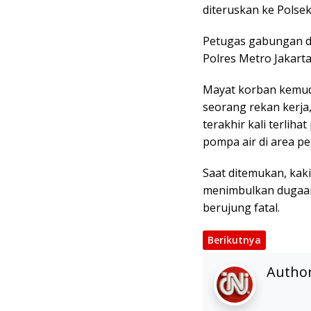
diteruskan ke Polse
Petugas gabungan da
Polres Metro Jakarta
Mayat korban kemud
seorang rekan kerja,
terakhir kali terliha
pompa air di area p
Saat ditemukan, kaki 
menimbulkan dugaan 
berujung fatal.
Berikutnya
Autho