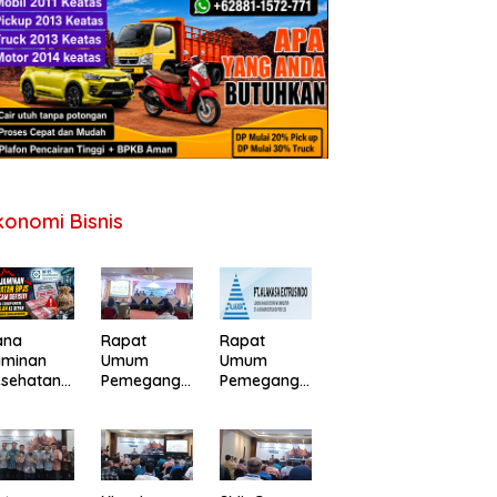
konomi Bisnis
ana
Rapat
Rapat
aminan
Umum
Umum
esehatan
Pemegang
Pemegang
PJS
Saham PT
Saham
erancam
Perdana
Tahunan PT
fisit,
Gapuraprim
Alakasa
merintah
a Tbk
Industrindo
minta
Tahun Buku
Tbk 2026