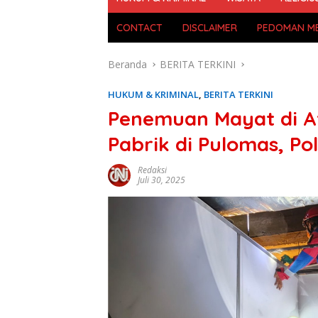
CONTACT
DISCLAIMER
PEDOMAN ME
Beranda
BERITA TERKINI
HUKUM & KRIMINAL
,
BERITA TERKINI
Penemuan Mayat di A
Pabrik di Pulomas, Po
Redaksi
Juli 30, 2025