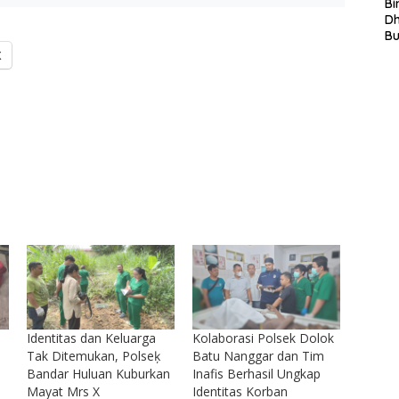
S
Bi
L
D
In
B
La
X
In
Mi
Di
T
Ku
Ta
Identitas dan Keluarga
Kolaborasi Polsek Dolok
Tak Ditemukan, Polseķ
Batu Nanggar dan Tim
Bandar Huluan Kuburkan
Inafis Berhasil Ungkap
Mayat Mrs X
Identitas Korban