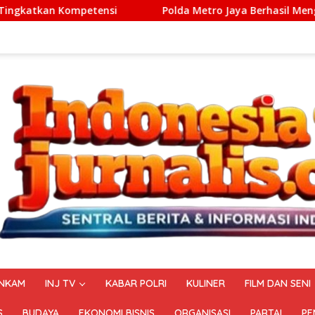
Polda Metro Jaya Berhasil Menggagalkan Sindikat Temba
NKAM
INJ TV
KABAR POLRI
KULINER
FILM DAN SENI
S
BUDAYA
EKONOMI BISNIS
ORGANISASI
PARTAI
PE