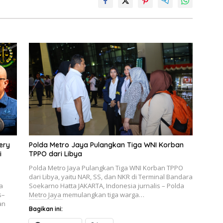
ery
Polda Metro Jaya Pulangkan Tiga WNI Korban
i
TPPO dari Libya
Polda Metro Jaya Pulangkan Tiga WNI Korban TPPO
dari Libya, yaitu NAR, SS, dan NKR di Terminal Bandara
a
Soekarno Hatta JAKARTA, Indonesia jurnalis – Polda
s–
Metro Jaya memulangkan tiga warga…
an
Bagikan ini: