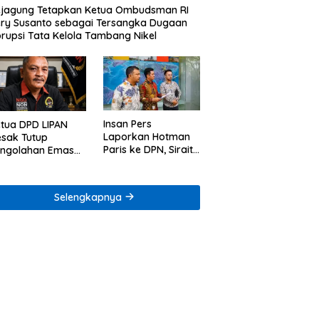
jagung Tetapkan Ketua Ombudsman RI
ry Susanto sebagai Tersangka Dugaan
rupsi Tata Kelola Tambang Nikel
Insan Pers
tua DPD LIPAN
Laporkan Hotman
sak Tutup
Paris ke DPN, Sirait
engolahan Emas
& Co Minta
egal di Way Ratai
Penegakan Kode
Etik
Selengkapnya