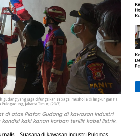
Ke
He
Ko
Ke
De
P
Il
h gudang yang juga difungsikan sebagai musholla di lingkungan PT.
 Pulogadung, Jakarta Timur, (29/7).
di atas Plafon Gudang di kawasan industri
ndisi kaki kanan korban terlilit kabel listrik.
urnalis
– Suasana di kawasan industri Pulomas