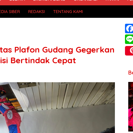
DIA SIBER
REDAKSI
TENTANG KAMI
tas Plafon Gudang Gegerkan
lisi Bertindak Cepat
B