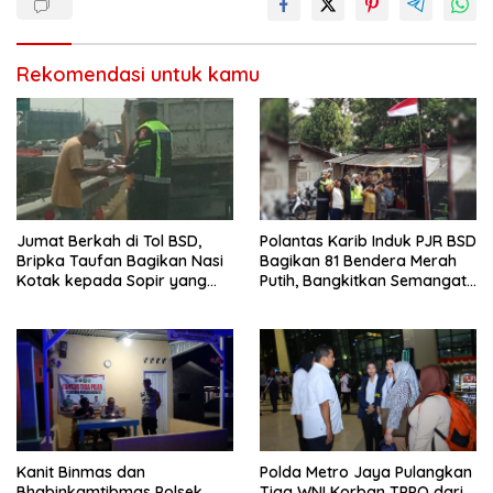
Rekomendasi untuk kamu
Jumat Berkah di Tol BSD,
Polantas Karib Induk PJR BSD
Bripka Taufan Bagikan Nasi
Bagikan 81 Bendera Merah
Kotak kepada Sopir yang
Putih, Bangkitkan Semangat
Kendaraannya Rusak
Nasionalisme Warga
Kanit Binmas dan
Polda Metro Jaya Pulangkan
Bhabinkamtibmas Polsek
Tiga WNI Korban TPPO dari