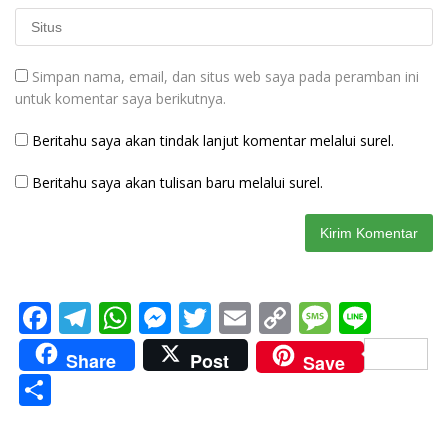
Simpan nama, email, dan situs web saya pada peramban ini
untuk komentar saya berikutnya.
Beritahu saya akan tindak lanjut komentar melalui surel.
Beritahu saya akan tulisan baru melalui surel.
F
T
W
M
T
E
C
M
Li
ac
el
h
e
w
m
o
e
n
Share
Post
Save
e
e
at
ss
itt
ai
p
ss
e
S
b
gr
s
e
er
l
y
a
h
o
a
A
n
Li
g