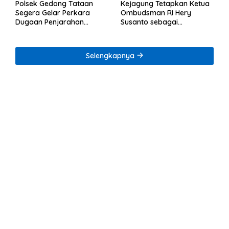
Polsek Gedong Tataan
Kejagung Tetapkan Ketua
Segera Gelar Perkara
Ombudsman RI Hery
Dugaan Penjarahan
Susanto sebagai
Rumah Reni Oktavia
Tersangka Dugaan
Warga Lumbirejo
Korupsi Tata Kelola
Tambang Nikel
Selengkapnya