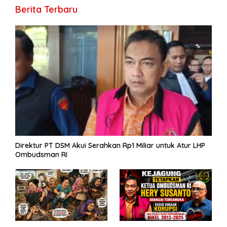
ar
Berita Terbaru
o
m
p
g
n
e
e
k
p
er
k
Direktur PT DSM Akui Serahkan Rp1 Miliar untuk Atur LHP
Ombudsman RI