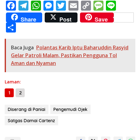
F
T
W
M
T
E
C
M
Li
ac
el
h
e
w
m
o
e
n
Share
Post
Save
e
e
at
ss
itt
ai
p
ss
e
S
b
gr
s
e
er
l
y
a
h
o
a
A
n
Li
g
ar
Baca Juga
Polantas Karib Iptu Baharuddin Rasyid
o
m
p
g
n
e
e
Gelar Patroli Malam, Pastikan Pengguna Tol
k
p
er
k
Aman dan Nyaman
Laman:
1
2
Diserang di Paniai
Pengemudi Ojek
Satgas Damai Cartenz