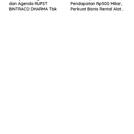
dan Agenda RUPST
Pendapatan Rp500 Miliar,
BINTRACO DHARMA Tbk
Perkuat Bisnis Rental Alat
Berat dan Persiapan
Kendaraan Listrik