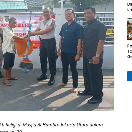
Di
un
Po
Ta
Ge
D
Ru
Wa
kti Religi di Masjid Al Hambra Jakarta Utara dalam