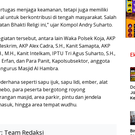
ertugas menjaga keamanan, tetapi juga memiliki
al untuk berkontribusi di tengah masyarakat. Salah
atan Bhakti Religi ini,” ujar Kompol Andry Suharto.
giatan tersebut, antara lain Waka Polsek Koja, AKP
 Reskrim, AKP Alex Cadra, S.H., Kanit Samapta, AKP
, M.H., Kanit Intelkam, IPTU Tri Agus Suharto, S.H.,
E
 Erfan, dan Para Panit, Kapolsubsektor, anggota
engurus Masjid Al Hambra.
erhana seperti sapu ijuk, sapu lidi, ember, alat
D
kanebo, para peserta bergotong royong
J
ngan masjid, area parkir, pintu dan jendela
K
B
 masuk, hingga area tempat wudhu.
T
De
Pe
Di
S
Bi
r:
Team Redaksi