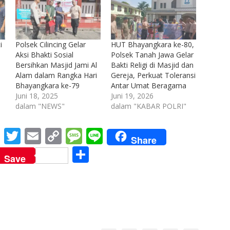
i
Polsek Cilincing Gelar
HUT Bhayangkara ke-80,
Aksi Bhakti Sosial
Polsek Tanah Jawa Gelar
Bersihkan Masjid Jami Al
Bakti Religi di Masjid dan
Alam dalam Rangka Hari
Gereja, Perkuat Toleransi
Bhayangkara ke-79
Antar Umat Beragama
Juni 18, 2025
Juni 19, 2026
dalam "NEWS"
dalam "KABAR POLRI"
M
T
E
C
M
Li
Share
e
w
m
o
e
n
S
Save
ss
itt
ai
p
ss
e
h
e
er
l
y
a
ar
n
Li
g
e
g
n
e