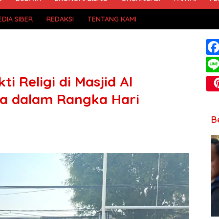
DIA SIBER
REDAKSI
TENTANG KAMI
ti Religi di Masjid Al
a dalam Rangka Hari
B