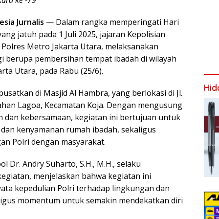
ara ke -79
esia Jurnalis
— Dalam rangka memperingati Hari
ng jatuh pada 1 Juli 2025, jajaran Kepolisian
, Polres Metro Jakarta Utara, melaksanakan
igi berupa pembersihan tempat ibadah di wilayah
rta Utara, pada Rabu (25/6).
Hid
pusatkan di Masjid Al Hambra, yang berlokasi di Jl.
ahan Lagoa, Kecamatan Koja. Dengan mengusung
 dan kebersamaan, kegiatan ini bertujuan untuk
 dan kenyamanan rumah ibadah, sekaligus
n Polri dengan masyarakat.
l Dr. Andry Suharto, S.H., M.H., selaku
giatan, menjelaskan bahwa kegiatan ini
ta kepedulian Polri terhadap lingkungan dan
aligus momentum untuk semakin mendekatkan diri