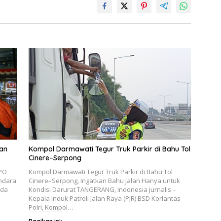
er
k
ban
Kompol Darmawati Tegur Truk Parkir di Bahu Tol
Cinere–Serpong
PPO
Kompol Darmawati Tegur Truk Parkir di Bahu Tol
andara
Cinere–Serpong, Ingatkan Bahu Jalan Hanya untuk
lda
Kondisi Darurat TANGERANG, Indonesia jurnalis –
Kepala Induk Patroli Jalan Raya (PJR) BSD Korlantas
Polri, Kompol…