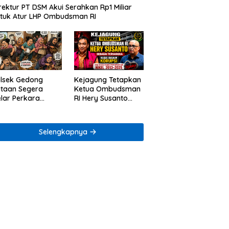
rektur PT DSM Akui Serahkan Rp1 Miliar
tuk Atur LHP Ombudsman RI
lsek Gedong
Kejagung Tetapkan
taan Segera
Ketua Ombudsman
lar Perkara
RI Hery Susanto
ugaan Penjarahan
sebagai Tersangka
mah Reni Oktavia
Dugaan Korupsi
rga Lumbirejo
Tata Kelola
Selengkapnya
Tambang Nikel