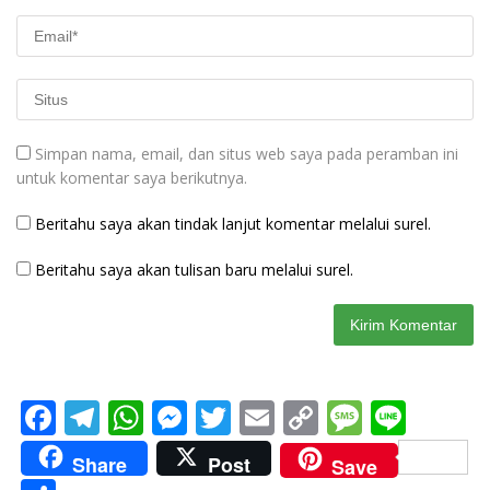
Simpan nama, email, dan situs web saya pada peramban ini
untuk komentar saya berikutnya.
Beritahu saya akan tindak lanjut komentar melalui surel.
Beritahu saya akan tulisan baru melalui surel.
F
T
W
M
T
E
C
M
Li
ac
el
h
e
w
m
o
e
n
Share
Post
Save
e
e
at
ss
itt
ai
p
ss
e