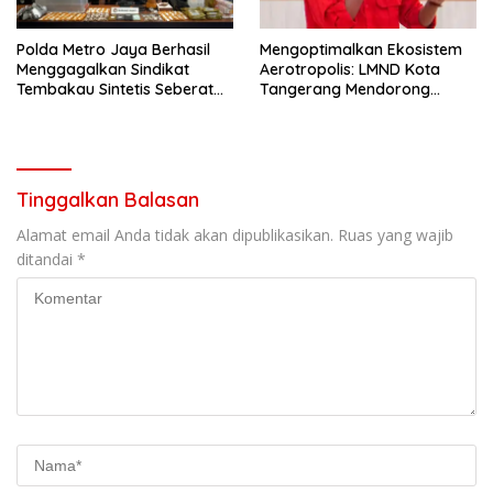
Polda Metro Jaya Berhasil
Mengoptimalkan Ekosistem
Menggagalkan Sindikat
Aerotropolis: LMND Kota
Tembakau Sintetis Seberat
Tangerang Mendorong
995 Gram
Pemindahan Yuridiksi
Keimigrasian Benda ke
Kantor Imigrasi Soekarno-
Hatta
Tinggalkan Balasan
Alamat email Anda tidak akan dipublikasikan.
Ruas yang wajib
ditandai
*