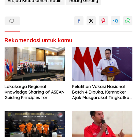
Arsjad Ketua Umum Kadin
Rocky Gerung
Rekomendasi untuk kamu
Lokakarya Regional
Pelatihan Vokasi Nasional
Knowledge Sharing of ASEAN
Batch 4 Dibuka, Kemnaker
Guiding Principles for
Ajak Masyarakat Tingkatkan
Effective Social Forestry
Kompetensi
Legal Framework (AGP)