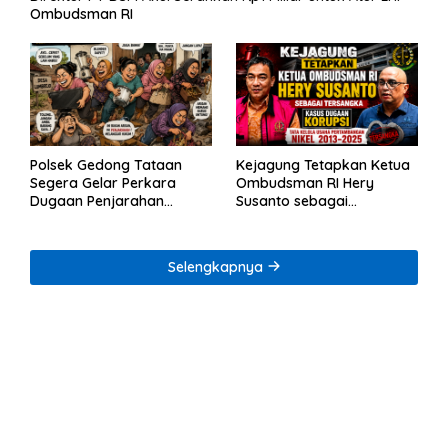
Ombudsman RI
Polsek Gedong Tataan
Kejagung Tetapkan Ketua
Segera Gelar Perkara
Ombudsman RI Hery
Dugaan Penjarahan
Susanto sebagai
Rumah Reni Oktavia
Tersangka Dugaan
Warga Lumbirejo
Korupsi Tata Kelola
Tambang Nikel
Selengkapnya