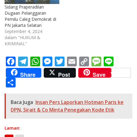
Sidang Praperadilan
Dugaan Pelanggaran
Pemilu Caleg Demokrat di
PN Jakarta Selatan
September 4, 2024
dalam "HUKUM &
KRIMINAL"
F
T
W
M
T
E
C
M
Li
ac
el
h
e
w
m
o
e
n
Share
Post
Save
e
e
at
ss
itt
ai
p
ss
e
S
b
gr
s
e
er
l
y
a
h
o
a
A
n
Li
g
ar
Baca Juga
Insan Pers Laporkan Hotman Paris ke
o
m
p
g
n
e
e
DPN, Sirait & Co Minta Penegakan Kode Etik
k
p
er
k
Laman: