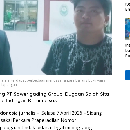
Ke
Em
In
L
Pa
& 
P
Et
 menilai terdapat perbedaan mendasar antara barang bukti yang
i lapangan
ang PT Sawerigading Group: Dugaan Salah Sita
a Tudingan Kriminalisasi
donesia jurnalis
– Selasa 7 April 2026 – Sidang
 saksi Perkara Praperadilan Nomor
p dugaan tindak pidana ilegal mining yang