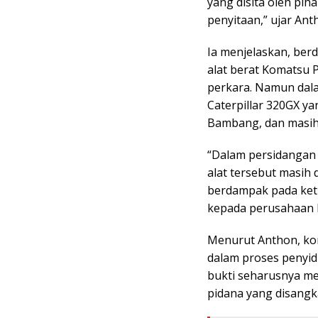
yang disita oleh pih
penyitaan,” ujar Ant
Ia menjelaskan, ber
alat berat Komatsu 
perkara. Namun dal
Caterpillar 320GX yan
Bambang, dan masih 
“Dalam persidangan 
alat tersebut masih 
berdampak pada ket
kepada perusahaan le
Menurut Anthon, kon
dalam proses penyi
bukti seharusnya me
pidana yang disangk