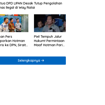
tua DPD LIPAN Desak Tutup Pengolahan
as Ilegal di Way Ratai
san Pers
PWI Tempuh Jalur
aporkan Hotman
Hukum! Permintaan
ris ke DPN, Sirait
Maaf Hotman Paris
Co Minta
Dinilai Belum Cukup
enegakan Kode
ik
Selengkapnya