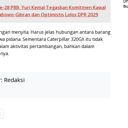
L
D
In
B
ke-28 PBB, Yuri Kemal Tegaskan Komitmen Kawal
La
bowo-Gibran dan Optimistis Lolos DPR 2029
In
Mi
Di
ngan menyita. Harus jelas hubungan antara barang
T
Ku
wa pidana. Sementara Caterpillar 320GX itu tidak
Ta
alam aktivitas pertambangan, bahkan dalam
snya.
r:
Redaksi
X