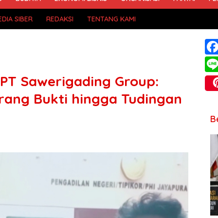
DIA SIBER
REDAKSI
TENTANG KAMI
g PT Sawerigading Group:
rang Bukti hingga Tudingan
B