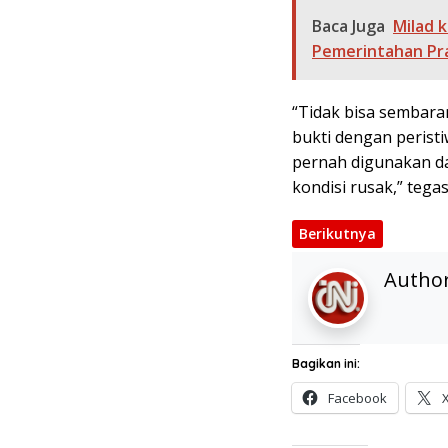
Baca Juga
Milad 
Pemerintahan Pra
“Tidak bisa sembara
bukti dengan peristi
pernah digunakan d
kondisi rusak,” tega
Berikutnya
Autho
Bagikan ini:
Facebook