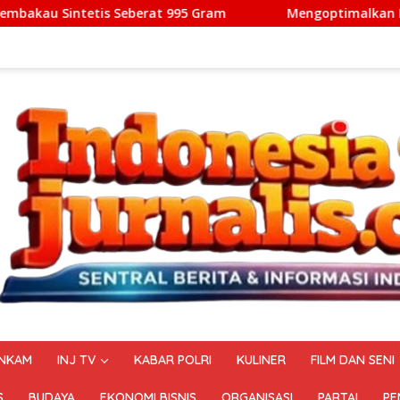
995 Gram
Mengoptimalkan Ekosistem Aerotropolis: LMN
NKAM
INJ TV
KABAR POLRI
KULINER
FILM DAN SENI
S
BUDAYA
EKONOMI BISNIS
ORGANISASI
PARTAI
PE