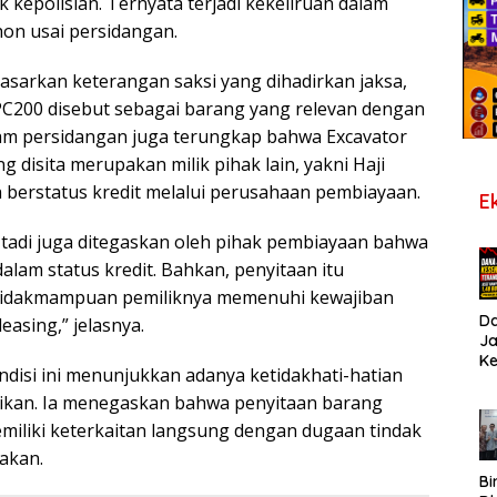
ak kepolisian. Ternyata terjadi kekeliruan dalam
hon usai persidangan.
dasarkan keterangan saksi yang dihadirkan jaksa,
PC200 disebut sebagai barang yang relevan dengan
am persidangan juga terungkap bahwa Excavator
g disita merupakan milik pihak lain, yakni Haji
berstatus kredit melalui perusahaan pembiayaan.
E
tadi juga ditegaskan oleh pihak pembiayaan bahwa
dalam status kredit. Bahkan, penyitaan itu
idakmampuan pemiliknya memenuhi kewajiban
D
asing,” jelasnya.
J
K
disi ini menunjukkan adanya ketidakhati-hatian
B
T
dikan. Ia menegaskan bahwa penyitaan barang
De
miliki keterkaitan langsung dengan dugaan tindak
Pe
akan.
Di
S
Bi