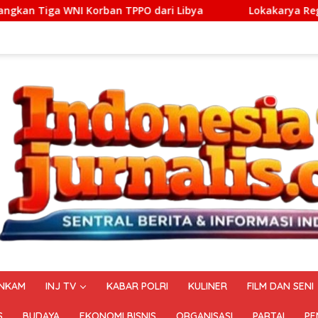
n TPPO dari Libya
Lokakarya Regional Knowledge Sharing
NKAM
INJ TV
KABAR POLRI
KULINER
FILM DAN SENI
S
BUDAYA
EKONOMI BISNIS
ORGANISASI
PARTAI
PE