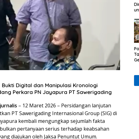
Di
un
Po
Ta
Ge
D
Ru
Wa
 Bukti Digital dan Manipulasi Kronologi
dang Perkara PN Jayapura PT Sawerigading
jurnalis
– 12 Maret 2026 – Persidangan lanjutan
tkan PT Sawerigading Internasional Group (SIG) di
Jayapura kembali mengungkap sejumlah fakta
bulkan pertanyaan serius terhadap keabsahan
yang diajukan oleh Jaksa Penuntut Umum.