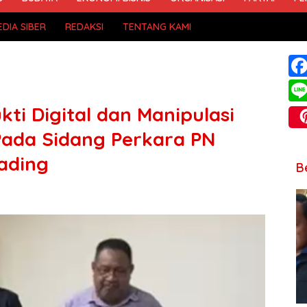
DIA SIBER
REDAKSI
TENTANG KAMI
kti Digital dan Manipulasi
Pada Sidang Perkara PN
gading
B