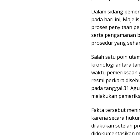
Dalam sidang pemerik
pada hari ini, Majel
proses penyitaan per
serta pengamanan ba
prosedur yang seha
Salah satu poin uta
kronologi antara ta
waktu pemeriksaan y
resmi perkara diseb
pada tanggal 31 Agu
melakukan pemeriksa
Fakta tersebut men
karena secara huku
dilakukan setelah pr
didokumentasikan mel