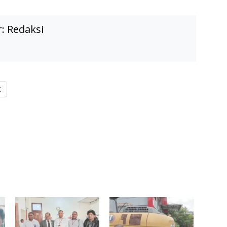
r:
Redaksi
X