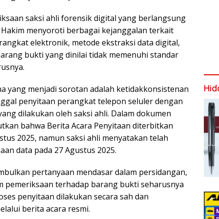
saan saksi ahli forensik digital yang berlangsung
is Hakim menyoroti berbagai kejanggalan terkait
angkat elektronik, metode ekstraksi data digital,
rang bukti yang dinilai tidak memenuhi standar
rusnya.
Hid
ma yang menjadi sorotan adalah ketidakkonsistenan
nggal penyitaan perangkat telepon seluler dengan
ang dilakukan oleh saksi ahli. Dalam dokumen
utkan bahwa Berita Acara Penyitaan diterbitkan
stus 2025, namun saksi ahli menyatakan telah
an data pada 27 Agustus 2025.
imbulkan pertanyaan mendasar dalam persidangan,
m pemeriksaan terhadap barang bukti seharusnya
oses penyitaan dilakukan secara sah dan
alui berita acara resmi.