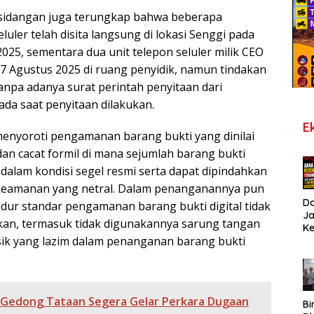
ersidangan juga terungkap bahwa beberapa
luler telah disita langsung di lokasi Senggi pada
025, sementara dua unit telepon seluler milik CEO
27 Agustus 2025 di ruang penyidik, namun tindakan
anpa adanya surat perintah penyitaan dari
ada saat penyitaan dilakukan.
E
menyoroti pengamanan barang bukti yang dinilai
an cacat formil di mana sejumlah barang bukti
a dalam kondisi segel resmi serta dapat dipindahkan
eamanan yang netral. Dalam penanganannya pun
D
edur standar pengamanan barang bukti digital tidak
J
kan, termasuk tidak digunakannya sarung tangan
K
sik yang lazim dalam penanganan barang bukti
B
T
De
Pe
Di
 Gedong Tataan Segera Gelar Perkara Dugaan
S
Bi