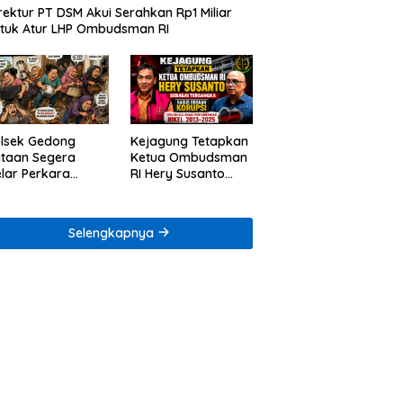
rektur PT DSM Akui Serahkan Rp1 Miliar
tuk Atur LHP Ombudsman RI
lsek Gedong
Kejagung Tetapkan
taan Segera
Ketua Ombudsman
lar Perkara
RI Hery Susanto
ugaan Penjarahan
sebagai Tersangka
mah Reni Oktavia
Dugaan Korupsi
rga Lumbirejo
Tata Kelola
Selengkapnya
Tambang Nikel