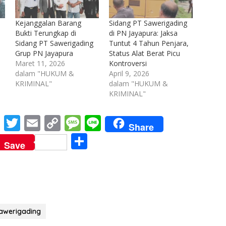
T
Kejanggalan Barang
Sidang PT Sawerigading
Bukti Terungkap di
di PN Jayapura: Jaksa
Sidang PT Sawerigading
Tuntut 4 Tahun Penjara,
Grup PN Jayapura
Status Alat Berat Picu
Maret 11, 2026
Kontroversi
dalam "HUKUM &
April 9, 2026
KRIMINAL"
dalam "HUKUM &
KRIMINAL"
M
T
E
C
M
Li
Share
e
w
m
o
e
n
S
Save
ss
itt
ai
p
ss
e
h
e
er
l
y
a
ar
n
Li
g
e
g
n
e
awerigading
er
k