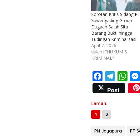
Sorotan Kritis Sidang P
Sawerigading Group:
Dugaan Salah Sita
Barang Bukti hingga
Tudingan Kriminalisasi
April 7, 2026
dalam "HUKUM &
KRIMINAL"
F
T
W
ac
el
h
Post
e
e
at
b
gr
s
Laman:
o
a
A
1
2
o
m
p
PN Jayapura
PT S
k
p