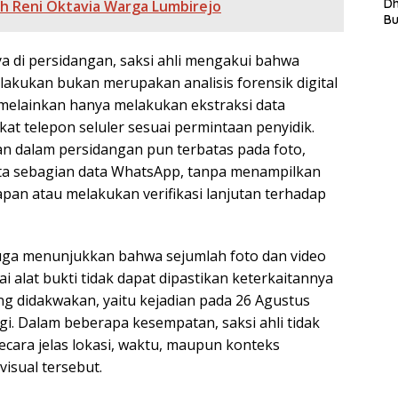
L
D
h Reni Oktavia Warga Lumbirejo
In
B
La
In
 di persidangan, saksi ahli mengakui bahwa
Mi
lakukan bukan merupakan analisis forensik digital
Di
T
melainkan hanya melakukan ekstraksi data
Ku
kat telepon seluler sesuai permintaan penyidik.
Ta
an dalam persidangan pun terbatas pada foto,
serta sebagian data WhatsApp, tanpa menampilkan
pan atau melakukan verifikasi lanjutan terhadap
uga menunjukkan bahwa sejumlah foto dan video
i alat bukti tidak dapat dipastikan keterkaitannya
ng didakwakan, yaitu kejadian pada 26 Agustus
gi. Dalam beberapa kesempatan, saksi ahli tidak
ecara jelas lokasi, waktu, maupun konteks
isual tersebut.