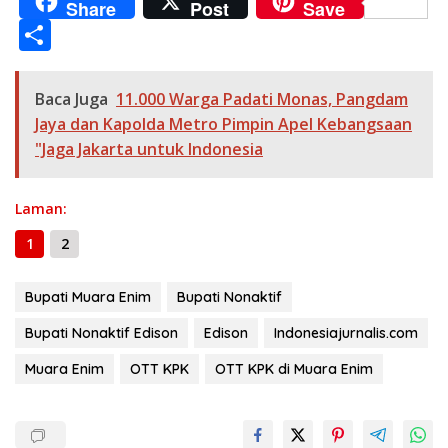
Share
Post
Save
e
e
at
ss
itt
ai
p
ss
e
S
b
gr
s
e
er
l
y
a
h
o
a
A
n
Li
g
ar
Baca Juga
11.000 Warga Padati Monas, Pangdam
o
m
p
g
n
e
e
Jaya dan Kapolda Metro Pimpin Apel Kebangsaan
k
p
er
k
"Jaga Jakarta untuk Indonesia
Laman:
1
2
Bupati Muara Enim
Bupati Nonaktif
Bupati Nonaktif Edison
Edison
Indonesiajurnalis.com
Muara Enim
OTT KPK
OTT KPK di Muara Enim