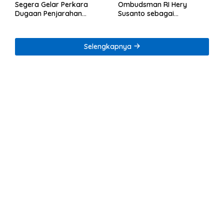
Segera Gelar Perkara
Ombudsman RI Hery
Dugaan Penjarahan
Susanto sebagai
Rumah Reni Oktavia
Tersangka Dugaan
Warga Lumbirejo
Korupsi Tata Kelola
Tambang Nikel
Selengkapnya