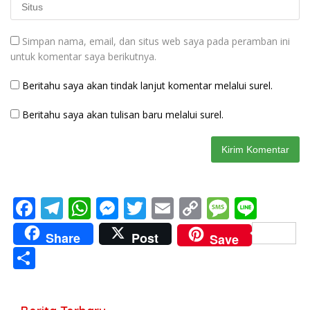
Simpan nama, email, dan situs web saya pada peramban ini
untuk komentar saya berikutnya.
Beritahu saya akan tindak lanjut komentar melalui surel.
Beritahu saya akan tulisan baru melalui surel.
F
T
W
M
T
E
C
M
Li
ac
el
h
e
w
m
o
e
n
Share
Post
Save
e
e
at
ss
itt
ai
p
ss
e
S
b
gr
s
e
er
l
y
a
h
o
a
A
n
Li
g
ar