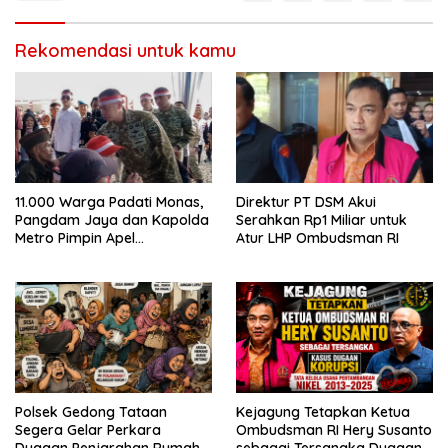
Rekomendasi untuk kamu
11.000 Warga Padati Monas,
Direktur PT DSM Akui
Pangdam Jaya dan Kapolda
Serahkan Rp1 Miliar untuk
Metro Pimpin Apel
Atur LHP Ombudsman RI
Kebangsaan “Jaga Jakarta
untuk Indonesia
Polsek Gedong Tataan
Kejagung Tetapkan Ketua
Segera Gelar Perkara
Ombudsman RI Hery Susanto
Dugaan Penjarahan Rumah
sebagai Tersangka Dugaan