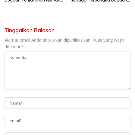
Reni Oktavia Warga
Korupsi Tata Kelola
Lumbirejo
Tambang Nikel
Tinggalkan Balasan
Alamat email Anda tidak akan dipublikasikan.
Ruas yang wajib
ditandai
*