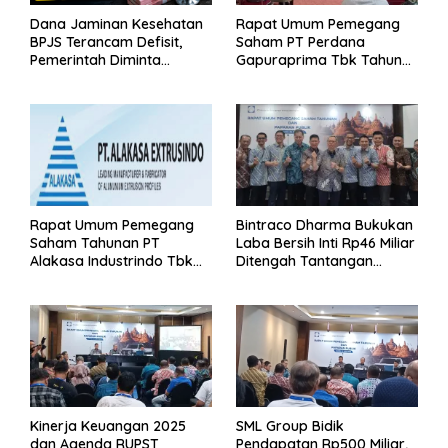
Dana Jaminan Kesehatan
Rapat Umum Pemegang
BPJS Terancam Defisit,
Saham PT Perdana
Pemerintah Diminta
Gapuraprima Tbk Tahun
Segera Lakukan Intervensi
Buku 2025
Rapat Umum Pemegang
Bintraco Dharma Bukukan
Saham Tahunan PT
Laba Bersih Inti Rp46 Miliar
Alakasa Industrindo Tbk
Ditengah Tantangan
2026
Kuartal 1 Tahun 2026
Kinerja Keuangan 2025
SML Group Bidik
dan Agenda RUPST
Pendapatan Rp500 Miliar,