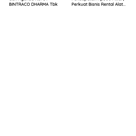
BINTRACO DHARMA Tbk
Perkuat Bisnis Rental Alat
Berat dan Persiapan
Kendaraan Listrik