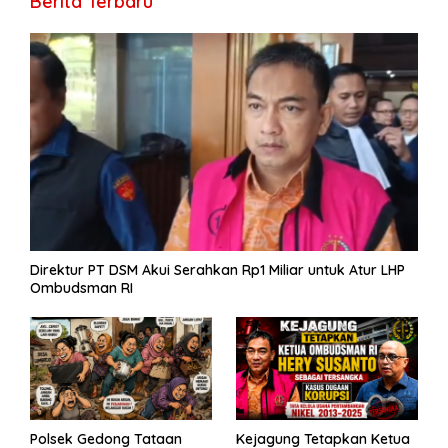
Berita Terbaru
o
m
p
g
n
e
e
k
p
er
k
Direktur PT DSM Akui Serahkan Rp1 Miliar untuk Atur LHP
Ombudsman RI
Polsek Gedong Tataan
Kejagung Tetapkan Ketua