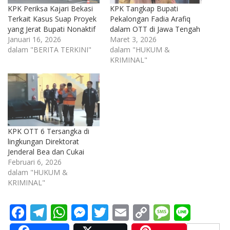
KPK Periksa Kajari Bekasi
KPK Tangkap Bupati
Terkait Kasus Suap Proyek
Pekalongan Fadia Arafiq
yang Jerat Bupati Nonaktif
dalam OTT di Jawa Tengah
Januari 16, 2026
Maret 3, 2026
dalam "BERITA TERKINI"
dalam "HUKUM &
KRIMINAL"
KPK OTT 6 Tersangka di
lingkungan Direktorat
Jenderal Bea dan Cukai
Februari 6, 2026
dalam "HUKUM &
KRIMINAL"
F
T
W
M
T
E
C
M
Li
ac
el
h
e
w
m
o
e
n