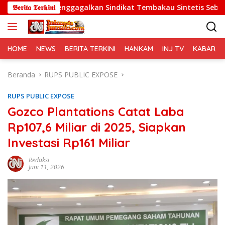
Langsung
Menggagalkan Sindikat Tembakau Sintetis Seberat 995 Gram
𝕭𝖊𝖗𝖎𝖙𝖆 𝕿𝖊𝖗𝖐𝖎𝖓𝖎
ke
konten
HOME
NEWS
BERITA TERKINI
HANKAM
INJ TV
KABAR PO
Beranda
RUPS PUBLIC EXPOSE
RUPS PUBLIC EXPOSE
Gozco Plantations Catat Laba
Rp107,6 Miliar di 2025, Siapkan
Investasi Rp161 Miliar
Redaksi
Juni 11, 2026