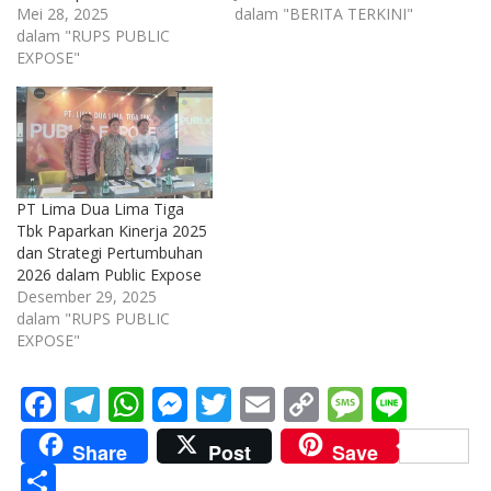
Mei 28, 2025
dalam "BERITA TERKINI"
dalam "RUPS PUBLIC
EXPOSE"
PT Lima Dua Lima Tiga
Tbk Paparkan Kinerja 2025
dan Strategi Pertumbuhan
2026 dalam Public Expose
Desember 29, 2025
dalam "RUPS PUBLIC
EXPOSE"
F
T
W
M
T
E
C
M
Li
ac
el
h
e
w
m
o
e
n
Share
Post
Save
e
e
at
ss
itt
ai
p
ss
e
S