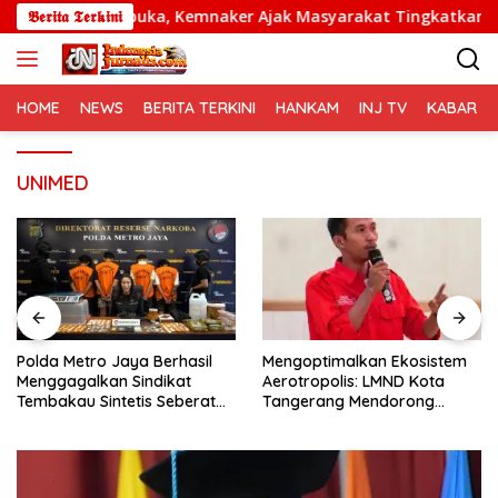
Langsung
 Batch 4 Dibuka, Kemnaker Ajak Masyarakat Tingkatkan Kompet
𝕭𝖊𝖗𝖎𝖙𝖆 𝕿𝖊𝖗𝖐𝖎𝖓𝖎
ke
konten
HOME
NEWS
BERITA TERKINI
HANKAM
INJ TV
KABAR PO
UNIMED
Polda Metro Jaya Berhasil
Mengoptimalkan Ekosistem
Menggagalkan Sindikat
Aerotropolis: LMND Kota
Tembakau Sintetis Seberat
Tangerang Mendorong
995 Gram
Pemindahan Yuridiksi
Keimigrasian Benda ke
Kantor Imigrasi Soekarno-
Hatta