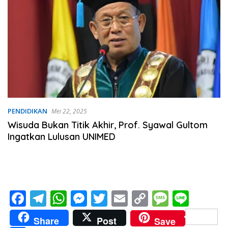
PENDIDIKAN
Mei 22, 2025
Wisuda Bukan Titik Akhir, Prof. Syawal Gultom
Ingatkan Lulusan UNIMED
F
T
W
M
T
E
C
M
Li
ac
el
h
e
w
m
o
e
n
Share
Post
Save