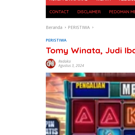
CONTACT
DISCLAIMER
PEDOMAN ME
Beranda
PERISTIWA
PERISTIWA
Tomy Winata, Judi Iba
Redaksi
Agustus 3, 2024