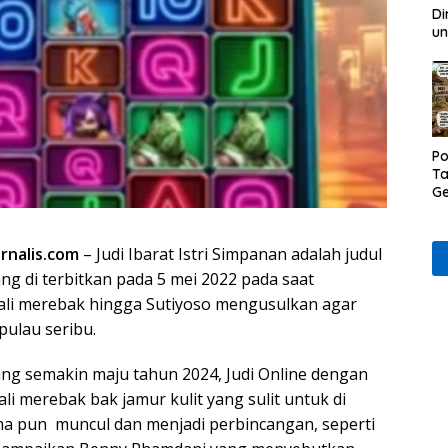
Di
un
Po
Ta
Ge
D
Ru
Wa
urnalis.com
– Judi Ibarat Istri Simpanan adalah judul
ng di terbitkan pada 5 mei 2022 pada saat
ali merebak hingga Sutiyoso mengusulkan agar
pulau seribu.
ng semakin maju tahun 2024, Judi Online dengan
li merebak bak jamur kulit yang sulit untuk di
a pun muncul dan menjadi perbincangan, seperti