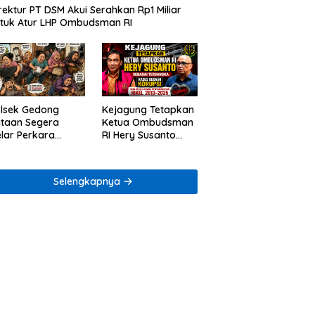
rektur PT DSM Akui Serahkan Rp1 Miliar
tuk Atur LHP Ombudsman RI
lsek Gedong
Kejagung Tetapkan
taan Segera
Ketua Ombudsman
lar Perkara
RI Hery Susanto
ugaan Penjarahan
sebagai Tersangka
mah Reni Oktavia
Dugaan Korupsi
rga Lumbirejo
Tata Kelola
Selengkapnya
Tambang Nikel