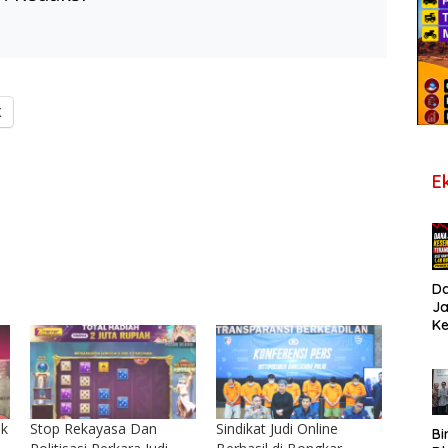
X
E
D
J
K
B
T
De
Pe
Di
ak
Stop Rekayasa Dan
Sindikat Judi Online
S
Bi