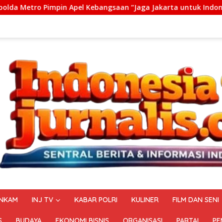
Kebangsaan “Jaga Jakarta untuk Indonesia
Direktur P
NKAM
INJ TV
KABAR POLRI
KULINER
FILM DAN SENI
S
BUDAYA
EKONOMI BISNIS
ORGANISASI
PARTAI
PE