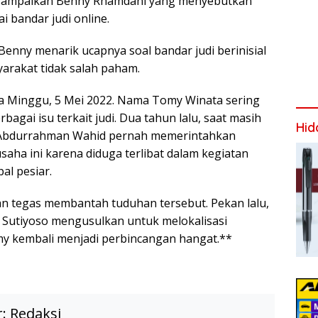
 sampaikan Benny Rhamdani yang menyebutkan
i bandar judi online.
Benny menarik ucapnya soal bandar judi berinisial
arakat tidak salah paham.
a Minggu, 5 Mei 2022. Nama Tomy Winata sering
bagai isu terkait judi. Dua tahun lalu, saat masih
Hid
 Abdurrahman Wahid pernah memerintahkan
ha ini karena diduga terlibat dalam kegiatan
al pesiar.
 tegas membantah tuduhan tersebut. Pekan lalu,
 Sutiyoso mengusulkan untuk melokalisasi
y kembali menjadi perbincangan hangat.**
r:
Redaksi