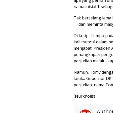
apa yang pernah di
nama inisial T sebaga
Tak berselang lama 
T, dan meminta masy
Di kutip, Tempo pad
kali muncul dalam ber
menjabat, Presiden
penangkapan pengusa
perjudian melalui kap
Namun, Tomy dengan
ketika Gubernur DKI
perjudian, nama Tom
(Nurkholis)
Autho