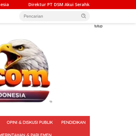
T DSM Akui Serahkan Rp1 Miliar untuk Atur LHP Ombudsman RI
tutup
OPINI & DISKUSI PUBLIK
PENDIDIKAN
MERINTAHAN & PARLEMEN