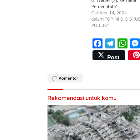
di Twitter (X), Kemana
Pemerintah?
Oktober 14, 2024
dalam "OPINI & DISKUS
PUBLIK"
F
T
W
ac
el
h
Post
e
e
at
b
gr
s
Komentar
o
a
A
o
m
p
Rekomendasi untuk kamu
k
p