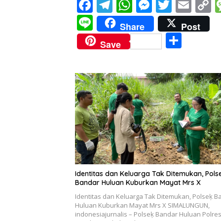
F
T
W
M
T
E
C
ac
el
h
e
w
m
o
Li
Share
Post
e
e
at
ss
itt
ai
p
n
S
Save
b
gr
s
e
er
l
y
e
h
o
a
A
n
L
ar
o
m
p
g
n
e
k
p
er
k
Identitas dan Keluarga Tak Ditemukan, Pols
Bandar Huluan Kuburkan Mayat Mrs X
Identitas dan Keluarga Tak Ditemukan, Polseķ B
Huluan Kuburkan Mayat Mrs X SIMALUNGUN,
indonesiajurnalis – Polseķ Bandar Huluan Polre