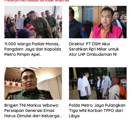
11.000 Warga Padati Monas,
Direktur PT DSM Akui
Pangdam Jaya dan Kapolda
Serahkan Rp1 Miliar untuk
Metro Pimpin Apel
Atur LHP Ombudsman RI
Kebangsaan “Jaga Jakarta
untuk Indonesia
Brigjen TNI Markus Wibowo:
Polda Metro Jaya Pulangkan
Persiapan Generasi Emas
Tiga WNI Korban TPPO dari
Harus Dimulai dari Keluarga
Libya
dan Kesehatan