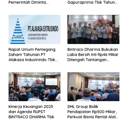
Pemerintah Diminta
Gapuraprima Tbk Tahun
Segera Lakukan Intervensi
Buku 2025
Rapat Umum Pemegang
Bintraco Dharma Bukukan
Saham Tahunan PT
Laba Bersih Inti Rp46 Miliar
Alakasa Industrindo Tbk
Ditengah Tantangan
2026
Kuartal 1 Tahun 2026
Kinerja Keuangan 2025
SML Group Bidik
dan Agenda RUPST
Pendapatan Rp500 Miliar,
BINTRACO DHARMA Tbk
Perkuat Bisnis Rental Alat
Berat dan Persiapan
Kendaraan Listrik