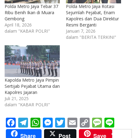
Polda Metro Jaya Tebar 37
Polda Metro Jaya Rotasi
Ribu Benih Ikan di Muara
Sejumlah Pejabat, Enam
Gembong
Kapolres dan Dua Direktur
April 18, 2026
Resmi Berganti
dalam "KABAR POLRI"
Januari 7, 2026
dalam "BERITA TERKINI"
Kapolda Metro Jaya Pimpin
Sertijab Pejabat Utama dan
Kapolres Jajaran
Juli 21, 2025
dalam "KABAR POLRI"
F
T
W
M
T
E
C
M
Li
ac
el
h
e
w
m
o
e
n
Share
Post
Save