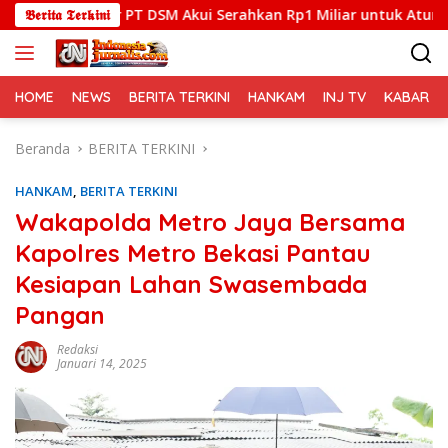
Langsung
ktur PT DSM Akui Serahkan Rp1 Miliar untuk Atur LHP Ombudsm
𝕭𝖊𝖗𝖎𝖙𝖆 𝕿𝖊𝖗𝖐𝖎𝖓𝖎
ke
konten
HOME
NEWS
BERITA TERKINI
HANKAM
INJ TV
KABAR PO
Beranda
BERITA TERKINI
HANKAM
,
BERITA TERKINI
Wakapolda Metro Jaya Bersama
Kapolres Metro Bekasi Pantau
Kesiapan Lahan Swasembada
Pangan
Redaksi
Januari 14, 2025