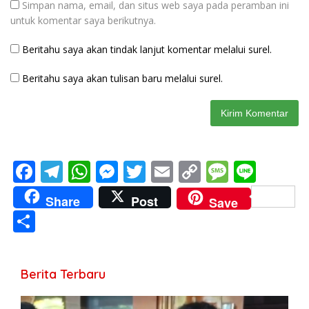
Simpan nama, email, dan situs web saya pada peramban ini
untuk komentar saya berikutnya.
Beritahu saya akan tindak lanjut komentar melalui surel.
Beritahu saya akan tulisan baru melalui surel.
F
T
W
M
T
E
C
M
Li
ac
el
h
e
w
m
o
e
n
Share
Post
Save
e
e
at
ss
itt
ai
p
ss
e
S
b
gr
s
e
er
l
y
a
h
o
a
A
n
Li
g
ar
Berita Terbaru
o
m
p
g
n
e
e
k
p
er
k