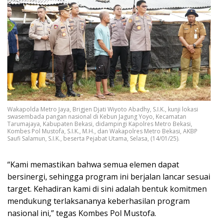
Wakapolda Metro Jaya, Brigjen Djati Wiyoto Abadhy, S.I.K., kunji lokasi
swasembada pangan nasional di Kebun Jagung Yoyo, Kecamatan
Tarumajaya, Kabupaten Bekasi, didampingi Kapolres Metro Bekasi,
Kombes Pol Mustofa, S.I.K., M.H., dan Wakapolres Metro Bekasi, AKBP
Saufi Salamun, S.I.K., beserta Pejabat Utama, Selasa, (14/01/25).
“Kami memastikan bahwa semua elemen dapat
bersinergi, sehingga program ini berjalan lancar sesuai
target. Kehadiran kami di sini adalah bentuk komitmen
mendukung terlaksananya keberhasilan program
nasional ini,” tegas Kombes Pol Mustofa.