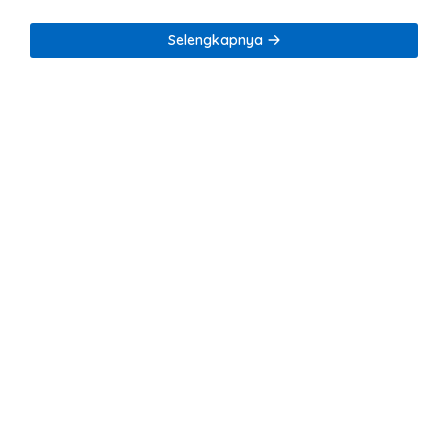
Warga Lumbirejo
Korupsi Tata Kelola
Tambang Nikel
Selengkapnya