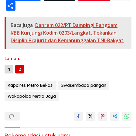
e
e
at
ss
itt
ai
p
ss
e
S
b
gr
s
e
er
l
y
a
h
o
a
A
n
Li
g
ar
Baca Juga
Danrem 022/PT Dampingi Pangdam
o
m
p
g
n
e
e
I/BB Kunjungi Kodim 0203/Langkat, Tekankan
k
p
er
k
Disiplin Prajurit dan Kemanunggalan TNI-Rakyat
Laman:
1
2
Kapolres Metro Bekasi
Swasembada pangan
Wakapolda Metro Jaya
Rekomendasi untuk kamu