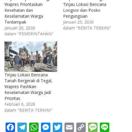
Wapres Prioritaskan
Tinjau Lokasi Bencana
Kesehatan dan
Longsor dan Posko
Keselamatan Warga
Pengungsian
Terdampak
Januari 25, 2026
Januari 20, 2026
dalam "BERITA TERKINI"
dalam "PEMERINTAHAN"
Tinjau Lokasi Bencana
Tanah Bergerak di Tegal,
Wapres Pastikan
Keselamatan Warga Jadi
Prioritas
Februari 6, 2026
dalam "BERITA TERKINI"
F
T
W
M
T
E
C
M
Li