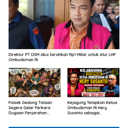
Direktur PT DSM Akui Serahkan Rp1 Miliar untuk Atur LHP
Ombudsman RI
Polsek Gedong Tataan
Kejagung Tetapkan Ketua
Segera Gelar Perkara
Ombudsman RI Hery
Dugaan Penjarahan
Susanto sebagai
Rumah Reni Oktavia
Tersangka Dugaan
Warga Lumbirejo
Korupsi Tata Kelola