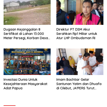
Dugaan Kejanggalan 8
Direktur PT DSM Akui
Sertifikat di Lahan 13.000
Serahkan Rp1 Miliar untuk
Meter Persegi, Korban Desak
Atur LHP Ombudsman RI
Menteri ATR/BPN Bongkar
Asal-usul Hak Tanah
Investasi Dunia Untuk
Imam Bachtiar Gelar
Kesejahteraan Masyarakat
Santunan Yatim dan Dhuafa
Adat Papua
di Cilebut, JA’PERS Turut
Hadir Beri Dukungan