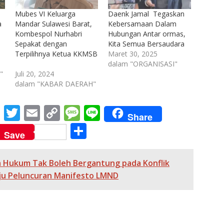
i
Mubes VI Keluarga
Daenk Jamal Tegaskan
a
Mandar Sulawesi Barat,
Kebersamaan Dalam
Kombespol Nurhabri
Hubungan Antar ormas,
Sepakat dengan
Kita Semua Bersaudara
Terpilihnya Ketua KKMSB
Maret 30, 2025
dalam "ORGANISASI"
"
Juli 20, 2024
dalam "KABAR DAERAH"
M
T
E
C
M
Li
Share
e
w
m
o
e
n
S
Save
ss
itt
ai
p
ss
e
h
e
er
l
y
a
ar
 Hukum Tak Boleh Bergantung pada Konflik
n
Li
g
e
ju Peluncuran Manifesto LMND
g
n
e
er
k