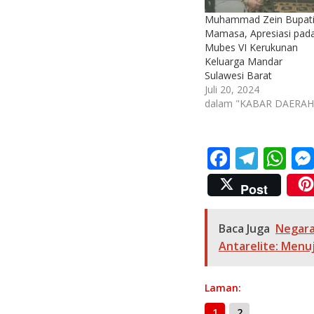
Muhammad Zein Bupat
Mamasa, Apresiasi pad
Mubes VI Kerukunan
Keluarga Mandar
Sulawesi Barat
Juli 20, 2024
dalam "KABAR DAERAH
F
T
W
ac
el
h
Post
e
e
at
b
gr
s
Baca Juga
Negara
o
a
A
Antarelite: Menu
o
m
p
k
p
Laman:
1
2