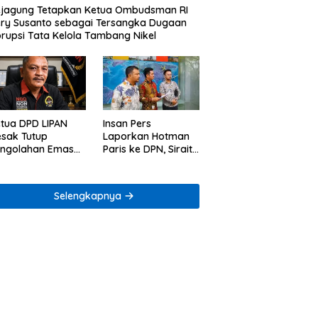
jagung Tetapkan Ketua Ombudsman RI
ry Susanto sebagai Tersangka Dugaan
rupsi Tata Kelola Tambang Nikel
tua DPD LIPAN
Insan Pers
sak Tutup
Laporkan Hotman
engolahan Emas
Paris ke DPN, Sirait
egal di Way Ratai
& Co Minta
Penegakan Kode
Etik
Selengkapnya