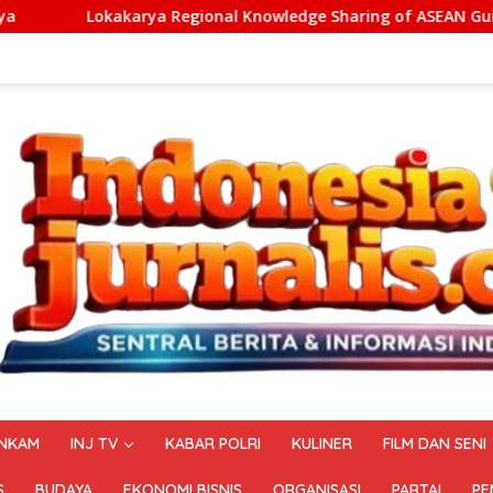
al Knowledge Sharing of ASEAN Guiding Principles for Effective 
NKAM
INJ TV
KABAR POLRI
KULINER
FILM DAN SENI
S
BUDAYA
EKONOMI BISNIS
ORGANISASI
PARTAI
PE