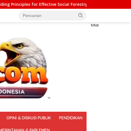
Social Forestry Legal Framework (AGP)
Pelatihan Vokas
tutup
OPINI & DISKUSI PUBLIK
PENDIDIKAN
MERINTAHAN & PARLEMEN