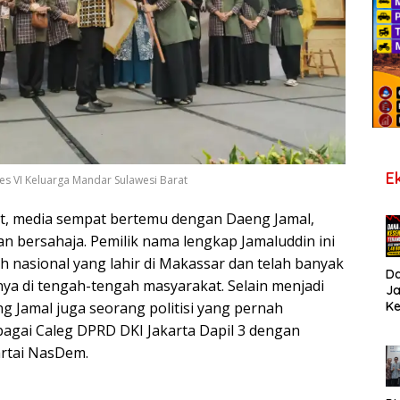
E
s VI Keluarga Mandar Sulawesi Barat
t, media sempat bertemu dengan Daeng Jamal,
n bersahaja. Pemilik nama lengkap Jamaluddin ini
h nasional yang lahir di Makassar dan telah banyak
D
a di tengah-tengah masyarakat. Selain menjadi
J
K
g Jamal juga seorang politisi yang pernah
B
bagai Caleg DPRD DKI Jakarta Dapil 3 dengan
T
artai NasDem.
De
Pe
Di