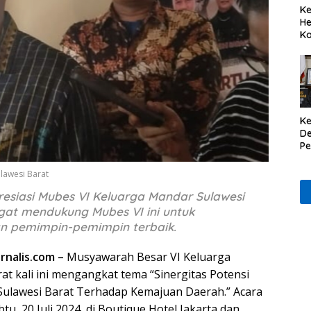
Ke
He
Ko
Ke
De
P
Il
lawesi Barat
esiasi Mubes VI Keluarga Mandar Sulawesi
gat mendukung Mubes VI ini untuk
 pemimpin-pemimpin terbaik.
urnalis.com –
Musyawarah Besar VI Keluarga
at kali ini mengangkat tema “Sinergitas Potensi
Sulawesi Barat Terhadap Kemajuan Daerah.” Acara
tu, 20 Juli 2024, di Boutique Hotel Jakarta dan