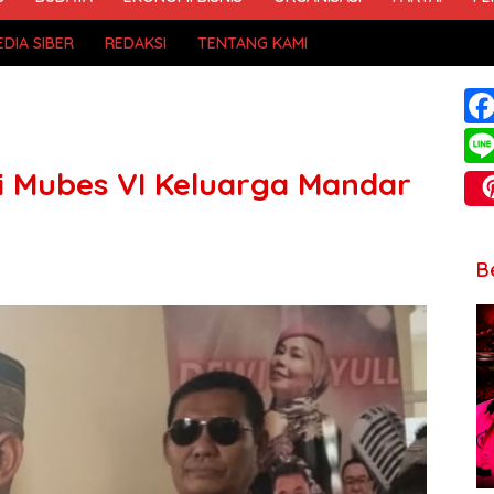
DIA SIBER
REDAKSI
TENTANG KAMI
i Mubes VI Keluarga Mandar
B