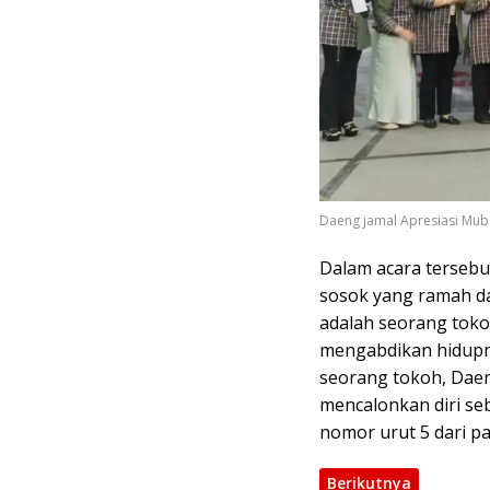
Daeng jamal Apresiasi Mube
Dalam acara tersebu
sosok yang ramah da
adalah seorang toko
mengabdikan hidupny
seorang tokoh, Daen
mencalonkan diri se
nomor urut 5 dari p
Berikutnya