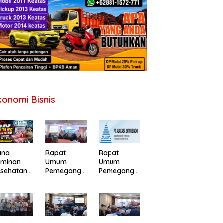
konomi Bisnis
ana
Rapat
Rapat
aminan
Umum
Umum
esehatan
Pemegang
Pemegang
PJS
Saham PT
Saham
erancam
Perdana
Tahunan PT
fisit,
Gapuraprim
Alakasa
merintah
a Tbk
Industrindo
minta
Tahun Buku
Tbk 2026