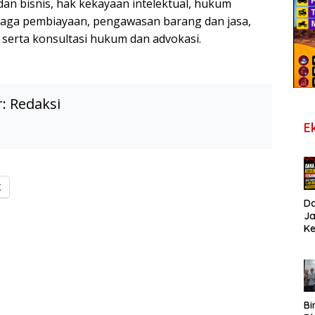
n bisnis, hak kekayaan intelektual, hukum
aga pembiayaan, pengawasan barang dan jasa,
i, serta konsultasi hukum dan advokasi.
r:
Redaksi
E
X
D
J
K
B
T
De
Pe
Di
S
Bi