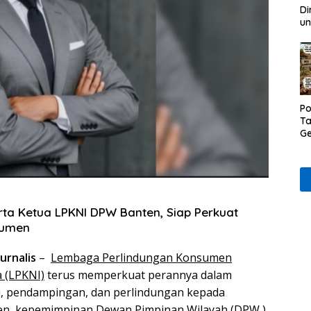
Di
un
Po
Ta
Ge
D
Ru
Wa
rta Ketua LPKNI DPW Banten, Siap Perkuat
sumen
urnalis
–
Lembaga Perlindungan Konsumen
 (LPKNI)
terus memperkuat perannya dalam
, pendampingan, dan perlindungan kepada
ten, kepemimpinan Dewan Pimpinan Wilayah (DPW )