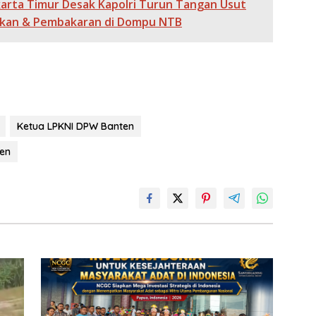
e
er
l
y
a
ar
karta Timur Desak Kapolri Turun Tangan Usut
n
Li
g
e
kan & Pembakaran di Dompu NTB
g
n
e
er
k
Ketua LPKNI DPW Banten
en