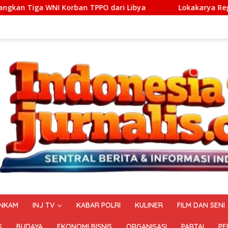
n TPPO dari Libya
Lokakarya Regional Knowledge Sharing
NKAM
INJ TV
KABAR POLRI
KULINER
FILM DAN SENI
S
BUDAYA
EKONOMI BISNIS
ORGANISASI
PARTAI
PE