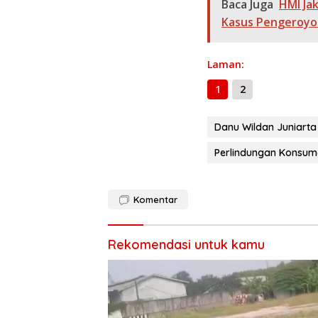
b
gr
s
Baca Juga
HMI Ja
o
a
A
Kasus Pengeroyo
o
m
p
k
p
Laman:
1
2
Danu Wildan Juniarta
Perlindungan Konsum
Komentar
Rekomendasi untuk kamu