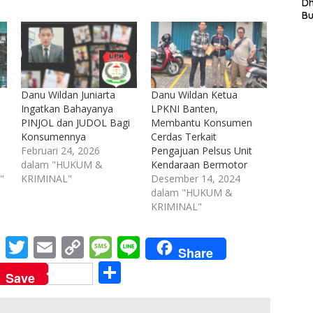
L
D
In
B
La
In
Mi
Di
T
Ku
Danu Wildan Juniarta
Danu Wildan Ketua
Ta
Ingatkan Bahayanya
LPKNI Banten,
PINJOL dan JUDOL Bagi
Membantu Konsumen
Konsumennya
Cerdas Terkait
Februari 24, 2026
Pengajuan Pelsus Unit
dalam "HUKUM &
Kendaraan Bermotor
"
KRIMINAL"
Desember 14, 2024
dalam "HUKUM &
KRIMINAL"
M
T
E
C
M
Li
Share
e
w
m
o
e
n
S
Save
ss
itt
ai
p
ss
e
h