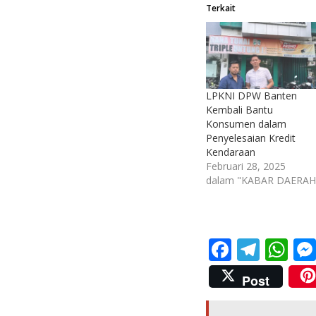
Terkait
LPKNI DPW Banten
Kembali Bantu
Konsumen dalam
Penyelesaian Kredit
Kendaraan
Februari 28, 2025
dalam "KABAR DAERAH
F
T
W
ac
el
h
Post
e
e
at