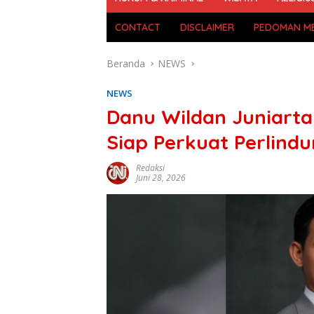
CONTACT
DISCLAIMER
PEDOMAN ME
Beranda
NEWS
NEWS
Danu Wildan Juniarta
Siap Perkuat Perlin
Redaksi
Juni 28, 2026