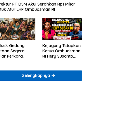
rektur PT DSM Akui Serahkan Rp1 Miliar
tuk Atur LHP Ombudsman RI
lsek Gedong
Kejagung Tetapkan
taan Segera
Ketua Ombudsman
lar Perkara
RI Hery Susanto
ugaan Penjarahan
sebagai Tersangka
mah Reni Oktavia
Dugaan Korupsi
rga Lumbirejo
Tata Kelola
Selengkapnya
Tambang Nikel