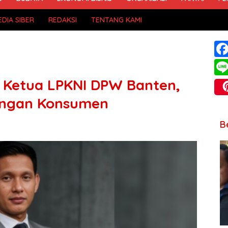
DIA SIBER
REDAKSI
TENTANG KAMI
 Ketua LPKNI DPW Banten,
dungan Konsumen
B