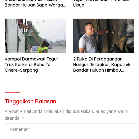
Bandar Huluan Sapa Warga
Libya
Jaga Kamling demi
Kampung yang Aman
Kompol Darmawati Tegur
2 Ruko Di Perdagangan
Truk Parkir di Bahu Tol
Hangus Terbakar, Kapolsek
Cinere–Serpong
Bandar Huluan Himbau
Warga Antisipasi Bahaya
Arus Pendek Listrik
Tinggalkan Balasan
Alamat email Anda tidak akan dipublikasikan.
Ruas yang wajib
ditandai
*