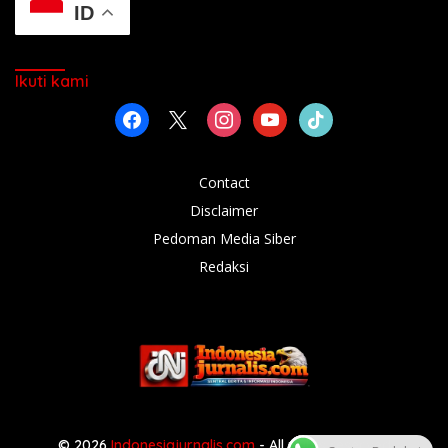
ID
Ikuti kami
facebook
x
instagram
youtube
tiktok
Contact
Disclaimer
Pedoman Media Siber
Redaksi
© 2026
Indonesiajurnalis.com
- All rights reserved