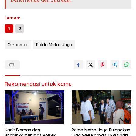
k
p
er
k
Laman:
1
2
Curanmor
Polda Metro Jaya
Rekomendasi untuk kamu
Kanit Binmas dan
Polda Metro Jaya Pulangkan
Bhabinkamtibmas Polsek
Tiga WNI Korban TPPO dari