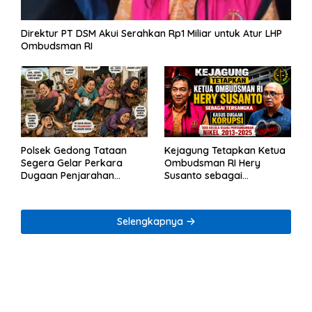
Direktur PT DSM Akui Serahkan Rp1 Miliar untuk Atur LHP
Ombudsman RI
Polsek Gedong Tataan
Kejagung Tetapkan Ketua
Segera Gelar Perkara
Ombudsman RI Hery
Dugaan Penjarahan
Susanto sebagai
Rumah Reni Oktavia
Tersangka Dugaan
Warga Lumbirejo
Korupsi Tata Kelola
Tambang Nikel
Selengkapnya