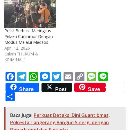
Polisi Berhasil Meringkus
Pelaku Curanmor Dengan
Modus Melalui Medsos
April 12, 2026
dalam "HUKUM &
KRIMINAL"
F
T
W
M
T
E
C
M
Li
ac
el
h
e
w
m
o
e
n
Share
Post
Save
e
e
at
ss
itt
ai
p
ss
e
S
b
gr
s
e
er
l
y
a
h
o
a
A
n
Li
g
ar
Baca Juga
Perkuat Deteksi Dini Guantibmas,
o
m
p
g
n
e
e
Polresta Tangerang Bangun Sinergi dengan
Denarhanud dan Satradar