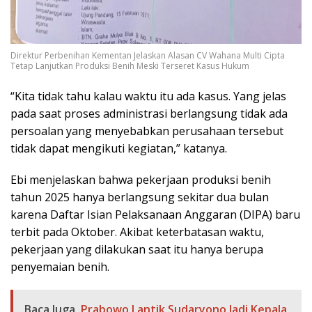
Direktur Perbenihan Kementan Jelaskan Alasan CV Wahana Multi Cipta
Tetap Lanjutkan Produksi Benih Meski Terseret Kasus Hukum
“Kita tidak tahu kalau waktu itu ada kasus. Yang jelas
pada saat proses administrasi berlangsung tidak ada
persoalan yang menyebabkan perusahaan tersebut
tidak dapat mengikuti kegiatan,” katanya.
Ebi menjelaskan bahwa pekerjaan produksi benih
tahun 2025 hanya berlangsung sekitar dua bulan
karena Daftar Isian Pelaksanaan Anggaran (DIPA) baru
terbit pada Oktober. Akibat keterbatasan waktu,
pekerjaan yang dilakukan saat itu hanya berupa
penyemaian benih.
Baca Juga
Prabowo Lantik Sudaryono Jadi Kepala