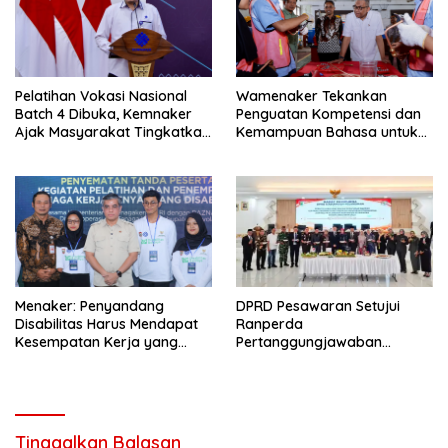
Pelatihan Vokasi Nasional
Wamenaker Tekankan
Batch 4 Dibuka, Kemnaker
Penguatan Kompetensi dan
Ajak Masyarakat Tingkatkan
Kemampuan Bahasa untuk
Kompetensi
Perluas Peluang Kerja
Menaker: Penyandang
DPRD Pesawaran Setujui
Disabilitas Harus Mendapat
Ranperda
Kesempatan Kerja yang
Pertanggungjawaban
Setara
Pelaksanaan APBD Tahun
Anggaran 2025
Tinggalkan Balasan