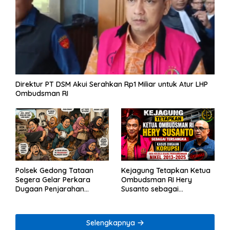
Direktur PT DSM Akui Serahkan Rp1 Miliar untuk Atur LHP
Ombudsman RI
Polsek Gedong Tataan
Kejagung Tetapkan Ketua
Segera Gelar Perkara
Ombudsman RI Hery
Dugaan Penjarahan
Susanto sebagai
Rumah Reni Oktavia
Tersangka Dugaan
Warga Lumbirejo
Korupsi Tata Kelola
Tambang Nikel
Selengkapnya