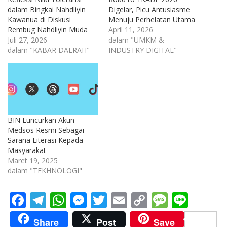
dalam Bingkai Nahdliyin
Digelar, Picu Antusiasme
Kawanua di Diskusi
Menuju Perhelatan Utama
Rembug Nahdliyin Muda
April 11, 2026
Juli 27, 2026
dalam "UMKM &
dalam "KABAR DAERAH"
INDUSTRY DIGITAL"
BIN Luncurkan Akun
Medsos Resmi Sebagai
Sarana Literasi Kepada
Masyarakat
Maret 19, 2025
dalam "TEKHNOLOGI"
F
T
W
M
T
E
C
M
Li
ac
el
h
e
w
m
o
e
n
Share
Post
Save