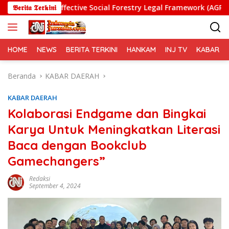
Langsung
ffective Social Forestry Legal Framework (AGP)
𝕭𝖊𝖗𝖎𝖙𝖆 𝕿𝖊𝖗𝖐𝖎𝖓𝖎
Pelatih
ke
konten
HOME
NEWS
BERITA TERKINI
HANKAM
INJ TV
KABAR PO
Beranda
KABAR DAERAH
KABAR DAERAH
Kolaborasi Endgame dan Bingkai
Karya Untuk Meningkatkan Literasi
Baca dengan Bookclub
Gamechangers”
Redaksi
September 4, 2024