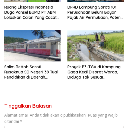
Ruang Ekspresi Indonesia
DPRD Lampung Soroti 101
Duga Pansel BUMD PT ABM
Perusahaan Belum Bayar
Loloskan Calon Yang Cacat
Pajak Air Permukaan, Potensi
Etik
PAD Dinilai Masih Sangat
Besar
Salim Rettob Soroti
Proyek P3-TGA di Kampung
Rusaknya SD Negeri 38 Tual:
Gaga Kecil Disorot Warga,
Pendidikan di Daerah
Diduga Tak Sesuai
Terpencil Jangan Terus
Spesifikasi dan Abaikan
Dianaktirikan
Keselamatan Kerja
Tinggalkan Balasan
Alamat email Anda tidak akan dipublikasikan.
Ruas yang wajib
ditandai
*