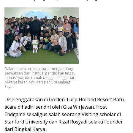
Dalam acara tersebut turut mengundang
perwakilan dari institusi pendidikan tinggi,
mahasiswa, ibu rumah tangga, hingga para
pekerja kerah biru dari penjuru Malang
Raya.
Diselenggarakan di Golden Tulip Holland Resort Batu,
acara dihadiri sendiri oleh Gita Wirjawan, Host
Endgame sekaligus salah seorang Visiting scholar di
Stanford University dan Rizal Rosyadi selaku Founder
dari Bingkai Karya .