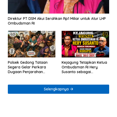
Direktur PT DSM Akui Serahkan Rp1 Miliar untuk Atur LHP
Ombudsman RI
Polsek Gedong Tataan
Kejagung Tetapkan Ketua
Segera Gelar Perkara
Ombudsman RI Hery
Dugaan Penjarahan
Susanto sebagai
Rumah Reni Oktavia
Tersangka Dugaan
Warga Lumbirejo
Korupsi Tata Kelola
Tambang Nikel
Selengkapnya