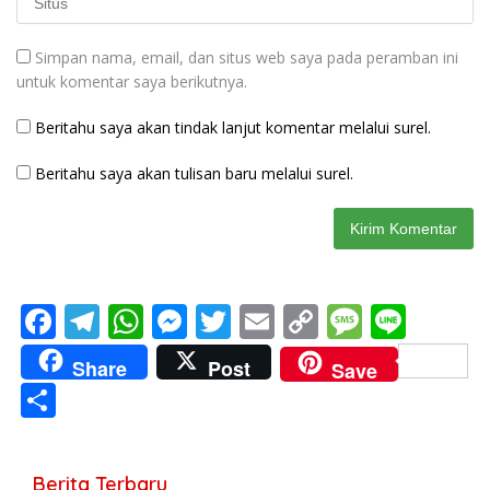
Simpan nama, email, dan situs web saya pada peramban ini
untuk komentar saya berikutnya.
Beritahu saya akan tindak lanjut komentar melalui surel.
Beritahu saya akan tulisan baru melalui surel.
F
T
W
M
T
E
C
M
Li
ac
el
h
e
w
m
o
e
n
Share
Post
Save
e
e
at
ss
itt
ai
p
ss
e
S
b
gr
s
e
er
l
y
a
h
o
a
A
n
Li
g
ar
Berita Terbaru