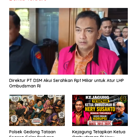
o
m
p
g
n
e
e
k
p
er
k
Direktur PT DSM Akui Serahkan Rp1 Miliar untuk Atur LHP
Ombudsman RI
Polsek Gedong Tataan
Kejagung Tetapkan Ketua