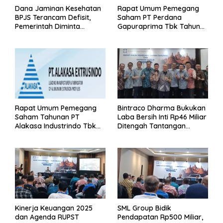
Dana Jaminan Kesehatan
Rapat Umum Pemegang
BPJS Terancam Defisit,
Saham PT Perdana
Pemerintah Diminta
Gapuraprima Tbk Tahun
Segera Lakukan Intervensi
Buku 2025
Rapat Umum Pemegang
Bintraco Dharma Bukukan
Saham Tahunan PT
Laba Bersih Inti Rp46 Miliar
Alakasa Industrindo Tbk
Ditengah Tantangan
2026
Kuartal 1 Tahun 2026
Kinerja Keuangan 2025
SML Group Bidik
dan Agenda RUPST
Pendapatan Rp500 Miliar,