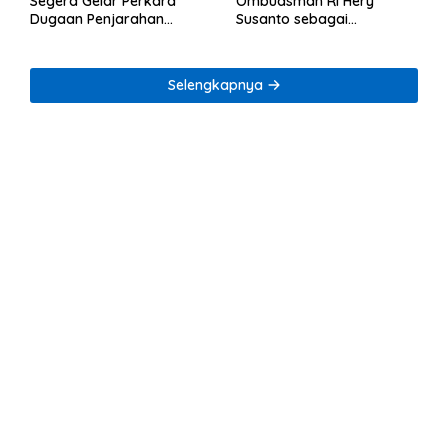
Segera Gelar Perkara
Ombudsman RI Hery
Dugaan Penjarahan
Susanto sebagai
Rumah Reni Oktavia
Tersangka Dugaan
Warga Lumbirejo
Korupsi Tata Kelola
Tambang Nikel
Selengkapnya