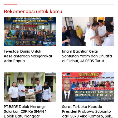
Rekomendasi untuk kamu
Investasi Dunia Untuk
Imam Bachtiar Gelar
Kesejahteraan Masyarakat
Santunan Yatim dan Dhuafa
Adat Papua
di Cilebut, JA’PERS Turut
Hadir Beri Dukungan
PT.BSRE Dolok Merangir
Surat Terbuka Kepada
Salurkan CSR Ke SMAN 1
Presiden Prabowo Subianto
Dolok Batu Nanggar
dari Suku Aika Kamoro, Suku