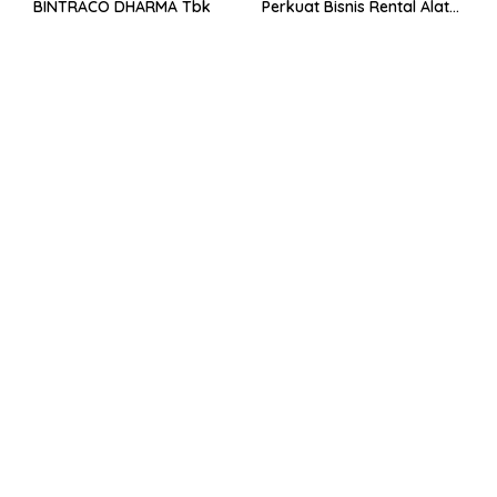
BINTRACO DHARMA Tbk
Perkuat Bisnis Rental Alat
Berat dan Persiapan
Kendaraan Listrik