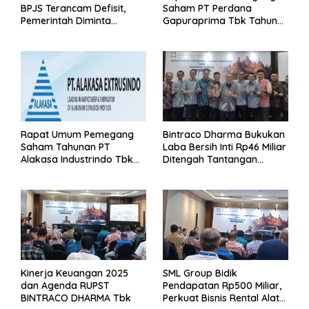
BPJS Terancam Defisit,
Saham PT Perdana
Pemerintah Diminta
Gapuraprima Tbk Tahun
Segera Lakukan Intervensi
Buku 2025
Rapat Umum Pemegang
Bintraco Dharma Bukukan
Saham Tahunan PT
Laba Bersih Inti Rp46 Miliar
Alakasa Industrindo Tbk
Ditengah Tantangan
2026
Kuartal 1 Tahun 2026
Kinerja Keuangan 2025
SML Group Bidik
dan Agenda RUPST
Pendapatan Rp500 Miliar,
BINTRACO DHARMA Tbk
Perkuat Bisnis Rental Alat