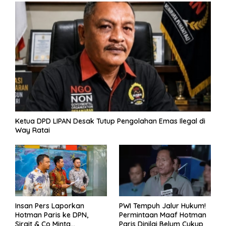
k
p
er
k
Ketua DPD LIPAN Desak Tutup Pengolahan Emas Ilegal di
Way Ratai
Insan Pers Laporkan
PWI Tempuh Jalur Hukum!
Hotman Paris ke DPN,
Permintaan Maaf Hotman
Sirait & Co Minta
Paris Dinilai Belum Cukup