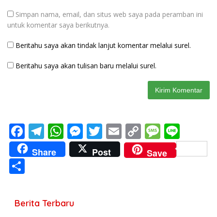
Simpan nama, email, dan situs web saya pada peramban ini
untuk komentar saya berikutnya.
Beritahu saya akan tindak lanjut komentar melalui surel.
Beritahu saya akan tulisan baru melalui surel.
F
T
W
M
T
E
C
M
Li
ac
el
h
e
w
m
o
e
n
Share
Post
Save
e
e
at
ss
itt
ai
p
ss
e
S
b
gr
s
e
er
l
y
a
h
o
a
A
n
Li
g
ar
Berita Terbaru
o
m
p
g
n
e
e