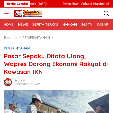
Langsung
amework (AGP)
𝕭𝖊𝖗𝖎𝖙𝖆 𝕿𝖊𝖗𝖐𝖎𝖓𝖎
Pelatihan Vokasi Nasional Batch 4 Dibu
ke
konten
HOME
NEWS
BERITA TERKINI
HANKAM
INJ TV
KABAR PO
Beranda
PEMERINTAHAN
PEMERINTAHAN
Pasar Sepaku Ditata Ulang,
Wapres Dorong Ekonomi Rakyat di
Kawasan IKN
Redaksi
Desember 31, 2025