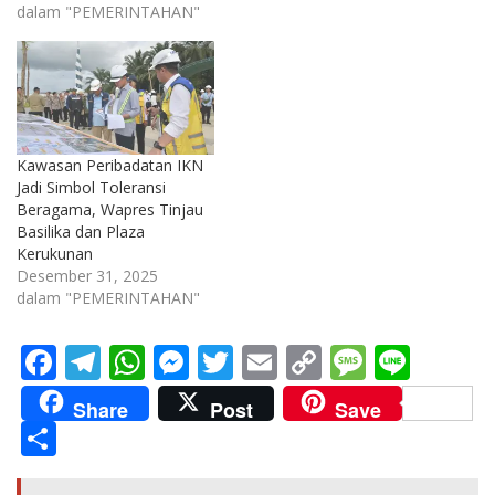
dalam "PEMERINTAHAN"
Kawasan Peribadatan IKN
Jadi Simbol Toleransi
Beragama, Wapres Tinjau
Basilika dan Plaza
Kerukunan
Desember 31, 2025
dalam "PEMERINTAHAN"
F
T
W
M
T
E
C
M
Li
ac
el
h
e
w
m
o
e
n
Share
Post
Save
e
e
at
ss
itt
ai
p
ss
e
S
b
gr
s
e
er
l
y
a
h