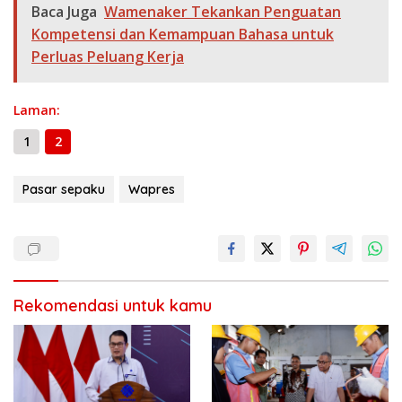
o
a
A
n
Li
g
ar
Baca Juga
Wamenaker Tekankan Penguatan
o
m
p
g
n
e
e
Kompetensi dan Kemampuan Bahasa untuk
k
p
er
k
Perluas Peluang Kerja
Laman:
1
2
Pasar sepaku
Wapres
Rekomendasi untuk kamu