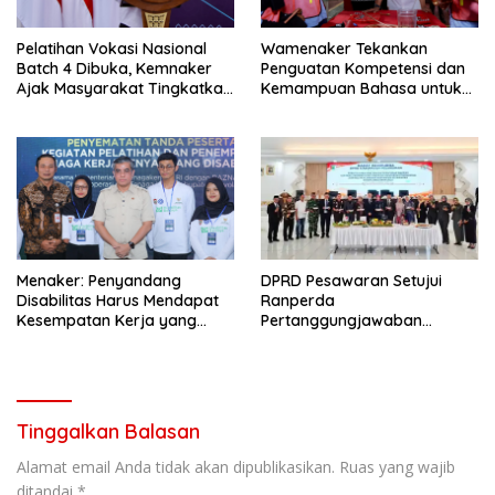
Pelatihan Vokasi Nasional
Wamenaker Tekankan
Batch 4 Dibuka, Kemnaker
Penguatan Kompetensi dan
Ajak Masyarakat Tingkatkan
Kemampuan Bahasa untuk
Kompetensi
Perluas Peluang Kerja
Menaker: Penyandang
DPRD Pesawaran Setujui
Disabilitas Harus Mendapat
Ranperda
Kesempatan Kerja yang
Pertanggungjawaban
Setara
Pelaksanaan APBD Tahun
Anggaran 2025
Tinggalkan Balasan
Alamat email Anda tidak akan dipublikasikan.
Ruas yang wajib
ditandai
*