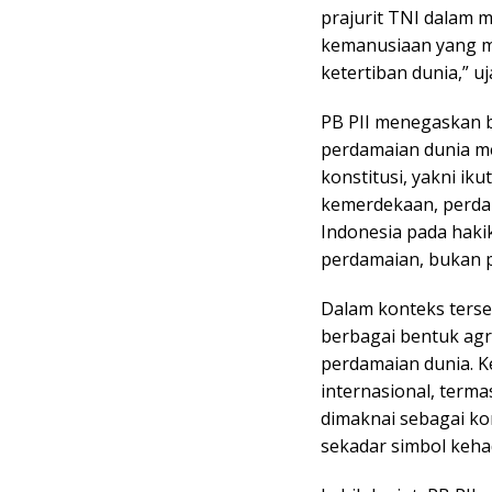
prajurit TNI dalam 
kemanusiaan yang m
ketertiban dunia,” u
PB PII menegaskan b
perdamaian dunia m
konstitusi, yakni i
kemerdekaan, perdama
Indonesia pada haki
perdamaian, bukan pa
Dalam konteks terseb
berbagai bentuk agre
perdamaian dunia. K
internasional, termas
dimaknai sebagai k
sekadar simbol kehad