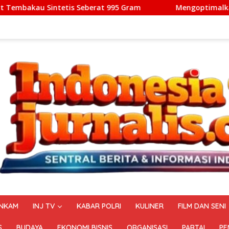
t 995 Gram
Mengoptimalkan Ekosistem Aerotropolis: L
NKAM
INJ TV
KABAR POLRI
KULINER
FILM DAN SENI
S
BUDAYA
EKONOMI BISNIS
ORGANISASI
PARTAI
PE