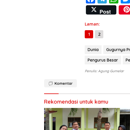
ac
el
h
Post
e
e
at
b
gr
s
Laman:
o
a
A
1
2
o
m
p
Dunia
Gugurnya Pr
k
p
Pengurus Besar
P
Penulis: Agung Gumelar
Komentar
Rekomendasi untuk kamu