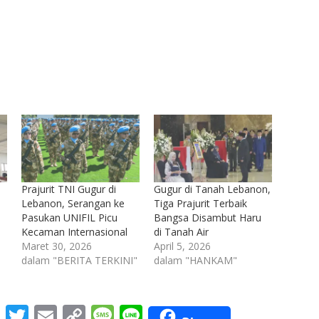
Prajurit TNI Gugur di
Gugur di Tanah Lebanon,
Lebanon, Serangan ke
Tiga Prajurit Terbaik
Pasukan UNIFIL Picu
Bangsa Disambut Haru
Kecaman Internasional
di Tanah Air
Maret 30, 2026
April 5, 2026
dalam "BERITA TERKINI"
dalam "HANKAM"
M
T
E
C
M
Li