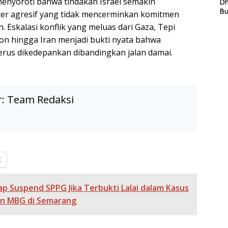
 menyoroti bahwa tindakan Israel semakin
L
D
In
B
er agresif yang tidak mencerminkan komitmen
La
 Eskalasi konflik yang meluas dari Gaza, Tepi
In
non hingga Iran menjadi bukti nyata bahwa
Mi
Di
terus dikedepankan dibandingkan jalan damai.
T
Ku
Ta
r:
Team Redaksi
X
ap Suspend SPPG Jika Terbukti Lalai dalam Kasus
n MBG di Semarang