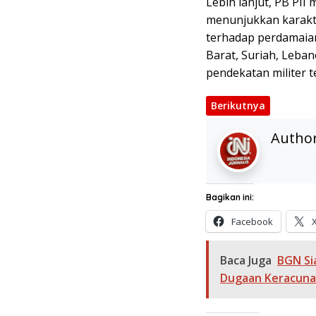
Lebih lanjut, PB PII
menunjukkan karakt
terhadap perdamaian.
Barat, Suriah, Leba
pendekatan militer 
Berikutnya
Autho
Bagikan ini:
Facebook
Baca Juga
BGN Si
Dugaan Keracuna