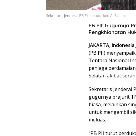
Sekretaris Jenderal PB PII, Imaduddin Al Fanani.
PB PII: Gugurnya P
Pengkhianatan Huk
JAKARTA, Indonesia J
(PB PII) menyampaik
Tentara Nasional In
penjaga perdamaian
Selatan akibat serang
Sekretaris Jenderal
gugurnya prajurit T
biasa, melainkan sin
untuk mengambil sik
meluas.
“PB PII turut berduk