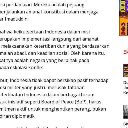
misi perdamaian. Mereka adalah pejuang
enjalankan amanat konstitusi dalam menjaga
jar Imaduddin.
ahwa keikutsertaan Indonesia dalam misi
erupakan implementasi langsung dari amanat
kut melaksanakan ketertiban dunia yang berdasarkan
E
ian abadi, dan keadilan sosial. Oleh karena itu,
katnya adalah negara yang berpihak pada
da eskalasi konflik.
ut, Indonesia tidak dapat bersikap pasif terhadap
D
si militer yang justru merusak tatanan
J
K
eterlibatan Indonesia dalam berbagai forum
B
uk inisiatif seperti Board of Peace (BoP), harus
T
De
omitmen aktif untuk menghentikan perang, bukan
Pe
iran diplomatik.
Di
S
Bi