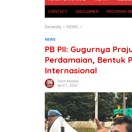
CONTACT
DISCLAIMER
PEDOMAN ME
Beranda
NEWS
NEWS
PB PII: Gugurnya Praju
Perdamaian, Bentuk 
Internasional
Team Redaksi
April 1, 2026