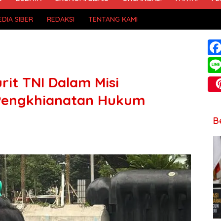
DIA SIBER
REDAKSI
TENTANG KAMI
rit TNI Dalam Misi
Pengkhianatan Hukum
B