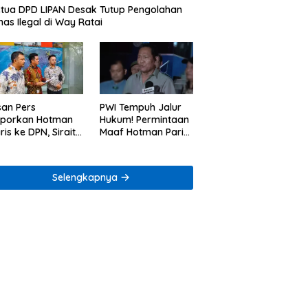
tua DPD LIPAN Desak Tutup Pengolahan
as Ilegal di Way Ratai
san Pers
PWI Tempuh Jalur
aporkan Hotman
Hukum! Permintaan
ris ke DPN, Sirait
Maaf Hotman Paris
Co Minta
Dinilai Belum Cukup
enegakan Kode
ik
Selengkapnya