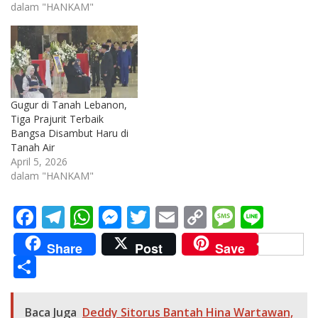
dalam "HANKAM"
Gugur di Tanah Lebanon,
Tiga Prajurit Terbaik
Bangsa Disambut Haru di
Tanah Air
April 5, 2026
dalam "HANKAM"
F
T
W
M
T
E
C
M
Li
ac
el
h
e
w
m
o
e
n
Share
Post
Save
e
e
at
ss
itt
ai
p
ss
e
S
b
gr
s
e
er
l
y
a
h
o
a
A
n
Li
g
ar
Baca Juga
Deddy Sitorus Bantah Hina Wartawan,