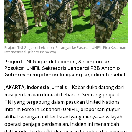
Prajurit TNI Gugur di Lebanon, Serangan ke Pasukan UNIFIL Picu Kecaman
Internasional. (Photo istimewa)
Prajurit TNI Gugur di Lebanon, Serangan ke
Pasukan UNIFIL Sekretaris Jenderal PBB Antonio
Guterres mengofimasi langsung kejadian tersebut
JAKARTA, Indonesia jurnalis
– Kabar duka datang dari
misi perdamaian dunia di Lebanon. Seorang prajurit
TNI yang tergabung dalam pasukan United Nations
Interim Force in Lebanon (UNIFIL) dilaporkan gugur
akibat
serangan militer Israel
yang menyasar wilayah
operasi penjaga perdamaian. Insiden ini menambah
daftar eskalasi konflik di kawasan tersebut dan memicu