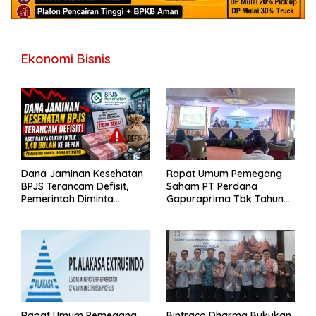
Ekonomi Bisnis
Dana Jaminan Kesehatan
Rapat Umum Pemegang
BPJS Terancam Defisit,
Saham PT Perdana
Pemerintah Diminta
Gapuraprima Tbk Tahun
Segera Lakukan Intervensi
Buku 2025
Rapat Umum Pemegang
Bintraco Dharma Bukukan