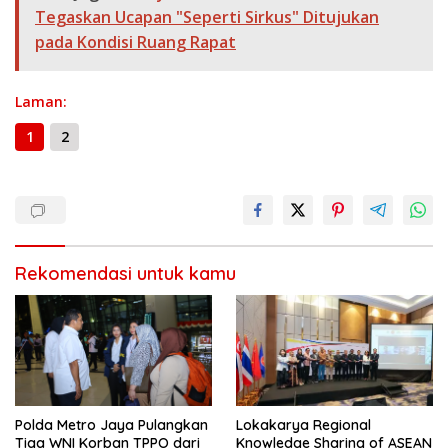
o
m
p
g
n
e
e
Tegaskan Ucapan "Seperti Sirkus" Ditujukan
k
p
er
k
pada Kondisi Ruang Rapat
Laman:
1
2
Rekomendasi untuk kamu
Polda Metro Jaya Pulangkan
Lokakarya Regional
Tiga WNI Korban TPPO dari
Knowledge Sharing of ASEAN