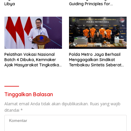
Libya
Guiding Principles for
Effective Social Forestry
Legal Framework (AGP)
Pelatihan Vokasi Nasional
Polda Metro Jaya Berhasil
Batch 4 Dibuka, Kemnaker
Menggagalkan Sindikat
Ajak Masyarakat Tingkatkan
Tembakau Sintetis Seberat
Kompetensi
995 Gram
Tinggalkan Balasan
Alamat email Anda tidak akan dipublikasikan.
Ruas yang wajib
ditandai
*